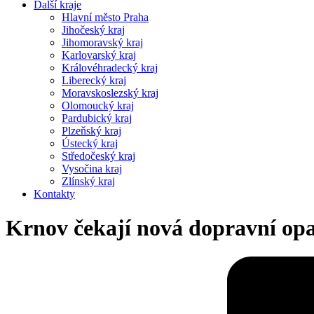
Další kraje
Hlavní město Praha
Jihočeský kraj
Jihomoravský kraj
Karlovarský kraj
Královéhradecký kraj
Liberecký kraj
Moravskoslezský kraj
Olomoucký kraj
Pardubický kraj
Plzeňský kraj
Ústecký kraj
Středočeský kraj
Vysočina kraj
Zlínský kraj
Kontakty
Krnov čekají nová dopravní opa