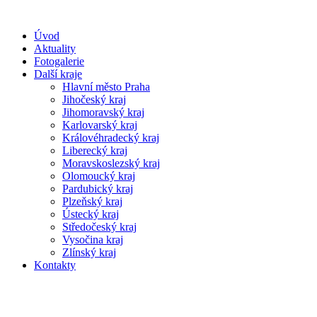
Úvod
Aktuality
Fotogalerie
Další kraje
Hlavní město Praha
Jihočeský kraj
Jihomoravský kraj
Karlovarský kraj
Královéhradecký kraj
Liberecký kraj
Moravskoslezský kraj
Olomoucký kraj
Pardubický kraj
Plzeňský kraj
Ústecký kraj
Středočeský kraj
Vysočina kraj
Zlínský kraj
Kontakty