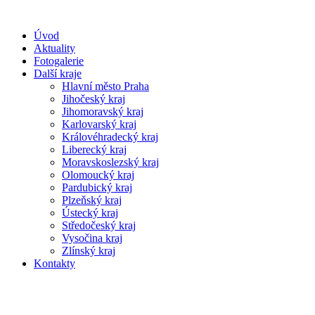
Úvod
Aktuality
Fotogalerie
Další kraje
Hlavní město Praha
Jihočeský kraj
Jihomoravský kraj
Karlovarský kraj
Královéhradecký kraj
Liberecký kraj
Moravskoslezský kraj
Olomoucký kraj
Pardubický kraj
Plzeňský kraj
Ústecký kraj
Středočeský kraj
Vysočina kraj
Zlínský kraj
Kontakty