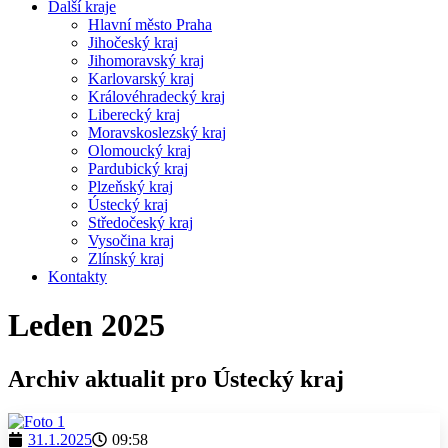
Další kraje
Hlavní město Praha
Jihočeský kraj
Jihomoravský kraj
Karlovarský kraj
Královéhradecký kraj
Liberecký kraj
Moravskoslezský kraj
Olomoucký kraj
Pardubický kraj
Plzeňský kraj
Ústecký kraj
Středočeský kraj
Vysočina kraj
Zlínský kraj
Kontakty
Leden 2025
Archiv aktualit pro Ústecký kraj
31.1.2025
09:58