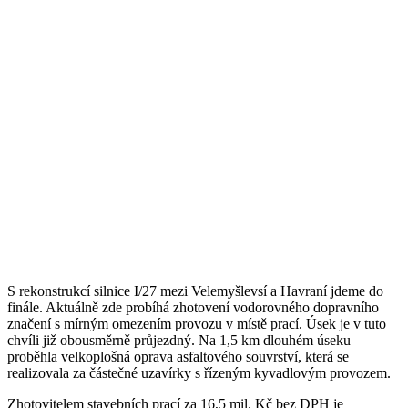
S rekonstrukcí silnice I/27 mezi Velemyšlevsí a Havraní jdeme do
finále. Aktuálně zde probíhá zhotovení vodorovného dopravního
značení s mírným omezením provozu v místě prací. Úsek je v tuto
chvíli již obousměrně průjezdný. Na 1,5 km dlouhém úseku
proběhla velkoplošná oprava asfaltového souvrství, která se
realizovala za částečné uzavírky s řízeným kyvadlovým provozem.
Zhotovitelem stavebních prací za 16,5 mil. Kč bez DPH je