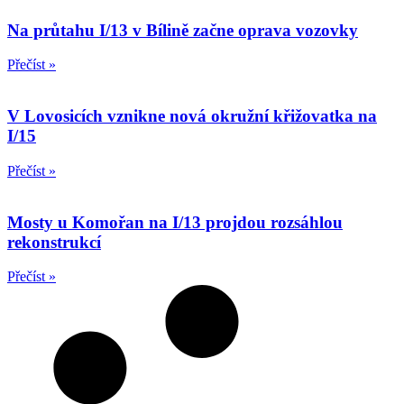
Na průtahu I/13 v Bílině začne oprava vozovky
Přečíst »
V Lovosicích vznikne nová okružní křižovatka na
I/15
Přečíst »
Mosty u Komořan na I/13 projdou rozsáhlou
rekonstrukcí
Přečíst »