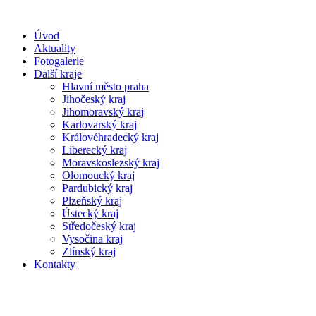
Úvod
Aktuality
Fotogalerie
Další kraje
Hlavní město praha
Jihočeský kraj
Jihomoravský kraj
Karlovarský kraj
Královéhradecký kraj
Liberecký kraj
Moravskoslezský kraj
Olomoucký kraj
Pardubický kraj
Plzeňský kraj
Ústecký kraj
Středočeský kraj
Vysočina kraj
Zlínský kraj
Kontakty