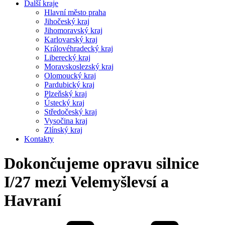
Další kraje
Hlavní město praha
Jihočeský kraj
Jihomoravský kraj
Karlovarský kraj
Královéhradecký kraj
Liberecký kraj
Moravskoslezský kraj
Olomoucký kraj
Pardubický kraj
Plzeňský kraj
Ústecký kraj
Středočeský kraj
Vysočina kraj
Zlínský kraj
Kontakty
Dokončujeme opravu silnice
I/27 mezi Velemyšlevsí a
Havraní