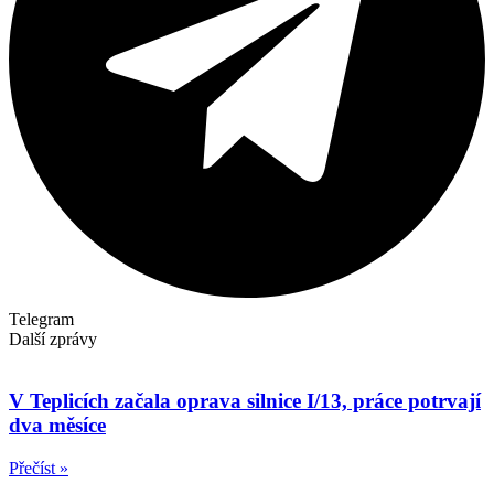
Telegram
Další zprávy
V Teplicích začala oprava silnice I/13, práce potrvají
dva měsíce
Přečíst »