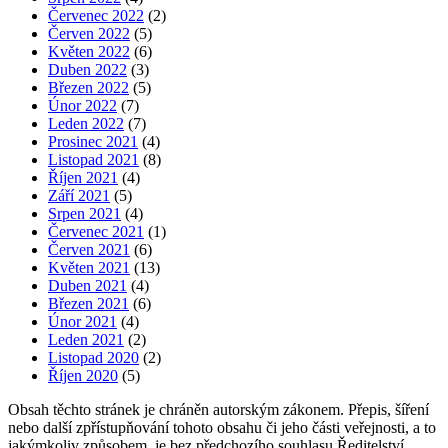
Červenec 2022
(2)
Červen 2022
(5)
Květen 2022
(6)
Duben 2022
(3)
Březen 2022
(5)
Únor 2022
(7)
Leden 2022
(7)
Prosinec 2021
(4)
Listopad 2021
(8)
Říjen 2021
(4)
Září 2021
(5)
Srpen 2021
(4)
Červenec 2021
(1)
Červen 2021
(6)
Květen 2021
(13)
Duben 2021
(4)
Březen 2021
(6)
Únor 2021
(4)
Leden 2021
(2)
Listopad 2020
(2)
Říjen 2020
(5)
Obsah těchto stránek je chráněn autorským zákonem. Přepis, šíření
nebo další zpřístupňování tohoto obsahu či jeho části veřejnosti, a to
jakýmkoliv způsobem, je bez předchozího souhlasu Ředitelství