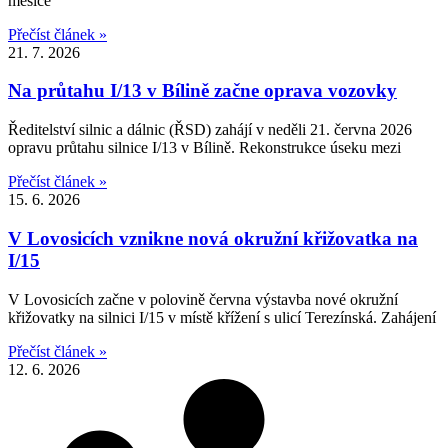
měsíce
Přečíst článek »
21. 7. 2026
Na průtahu I/13 v Bílině začne oprava vozovky
Ředitelství silnic a dálnic (ŘSD) zahájí v neděli 21. června 2026
opravu průtahu silnice I/13 v Bílině. Rekonstrukce úseku mezi
Přečíst článek »
15. 6. 2026
V Lovosicích vznikne nová okružní křižovatka na
I/15
V Lovosicích začne v polovině června výstavba nové okružní
křižovatky na silnici I/15 v místě křížení s ulicí Terezínská. Zahájení
Přečíst článek »
12. 6. 2026