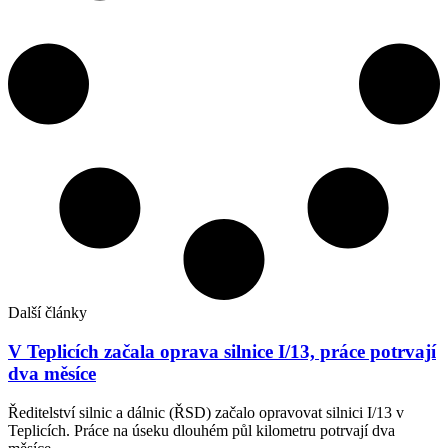
Další články
V Teplicích začala oprava silnice I/13, práce potrvají
dva měsíce
Ředitelství silnic a dálnic (ŘSD) začalo opravovat silnici I/13 v
Teplicích. Práce na úseku dlouhém půl kilometru potrvají dva