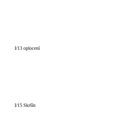
I/13 oplocení
I/15 Skršín