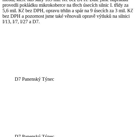
provedli pokládku mikrokoberce na třech úsecích silnic I. třídy za
5,6 mil. Kč bez DPH, opravu trhlin a spár na 9 úsecích za 3 mil. Kč
bez DPH a pozornost jsme také věnovali opravě výtluků na silnici
I/13, I/7, I/27 a D7.
D7 Panenský Týnec
D7 Panenský Týnec