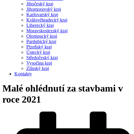
Jihočeský kraj
Jihomoravský kraj
Karlovarský kraj
Královéhradecký kraj
Liberecký kraj
Moravskoslezský kraj
Olomoucký kraj
Pardubický kraj
Plzeňský kraj
Ústecký kraj
Středočeský kraj
Vysočina kraj
Zlínský kraj
Kontakty
Malé ohlédnutí za stavbami v
roce 2021