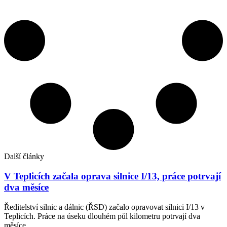
Další články
V Teplicích začala oprava silnice I/13, práce potrvají
dva měsíce
Ředitelství silnic a dálnic (ŘSD) začalo opravovat silnici I/13 v
Teplicích. Práce na úseku dlouhém půl kilometru potrvají dva
měsíce