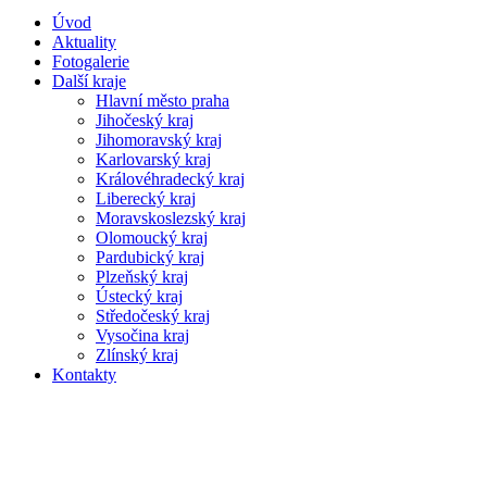
Úvod
Aktuality
Fotogalerie
Další kraje
Hlavní město praha
Jihočeský kraj
Jihomoravský kraj
Karlovarský kraj
Královéhradecký kraj
Liberecký kraj
Moravskoslezský kraj
Olomoucký kraj
Pardubický kraj
Plzeňský kraj
Ústecký kraj
Středočeský kraj
Vysočina kraj
Zlínský kraj
Kontakty