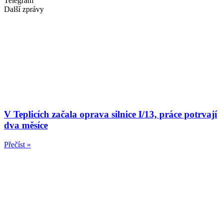
Telegram
Další zprávy
V Teplicích začala oprava silnice I/13, práce potrvají
dva měsíce
Přečíst »