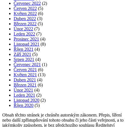
Červenec 2022
(2)
Červen 2022
(5)
Květen 2022
(6)
Duben 2022
(3)
Březen 2022
(5)
Únor 2022
(7)
Leden 2022
(7)
Prosinec 2021
(4)
Listopad 2021
(8)
Říjen 2021
(4)
Září 2021
(5)
Srpen 2021
(4)
Červenec 2021
(1)
Červen 2021
(6)
Květen 2021
(13)
Duben 2021
(4)
Březen 2021
(6)
Únor 2021
(4)
Leden 2021
(2)
Listopad 2020
(2)
Říjen 2020
(5)
Obsah těchto stránek je chráněn autorským zákonem. Přepis, šíření
nebo další zpřístupňování tohoto obsahu či jeho části veřejnosti, a to
jakýmkoliv způsobem, je bez předchozího souhlasu Ředitelství