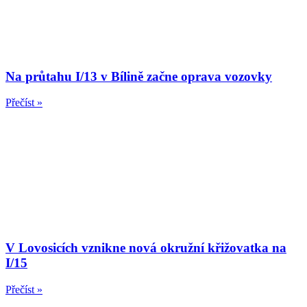
Na průtahu I/13 v Bílině začne oprava vozovky
Přečíst »
V Lovosicích vznikne nová okružní křižovatka na
I/15
Přečíst »