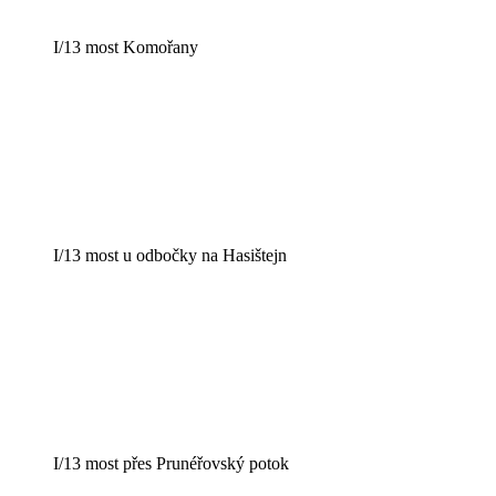
I/13 most Komořany
I/13 most u odbočky na Hasištejn
I/13 most přes Prunéřovský potok