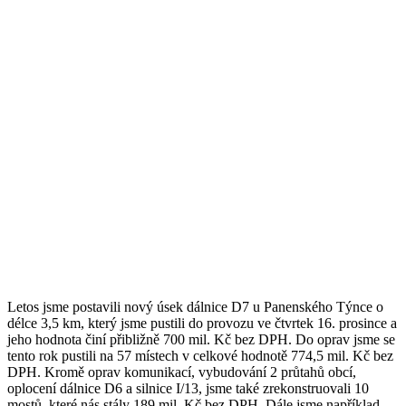
Letos jsme postavili nový úsek dálnice D7 u Panenského Týnce o
délce 3,5 km, který jsme pustili do provozu ve čtvrtek 16. prosince a
jeho hodnota činí přibližně 700 mil. Kč bez DPH. Do oprav jsme se
tento rok pustili na 57 místech v celkové hodnotě 774,5 mil. Kč bez
DPH. Kromě oprav komunikací, vybudování 2 průtahů obcí,
oplocení dálnice D6 a silnice I/13, jsme také zrekonstruovali 10
mostů, které nás stály 189 mil. Kč bez DPH. Dále jsme například