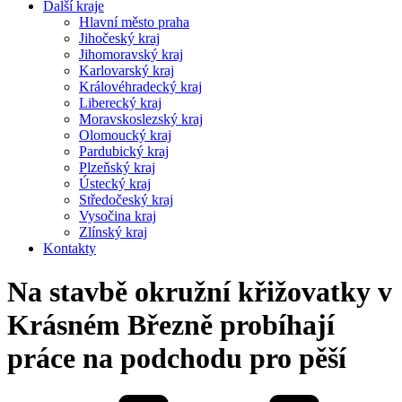
Další kraje
Hlavní město praha
Jihočeský kraj
Jihomoravský kraj
Karlovarský kraj
Královéhradecký kraj
Liberecký kraj
Moravskoslezský kraj
Olomoucký kraj
Pardubický kraj
Plzeňský kraj
Ústecký kraj
Středočeský kraj
Vysočina kraj
Zlínský kraj
Kontakty
Na stavbě okružní křižovatky v
Krásném Březně probíhají
práce na podchodu pro pěší