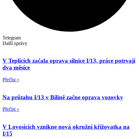
Telegram
Další zprávy
V Teplicích začala oprava silnice I/13, práce potrvají
dva měsíce
Přečíst »
Na průtahu I/13 v Bílině začne oprava vozovky
Přečíst »
V Lovosicích vznikne nová okružní křižovatka na
I/15