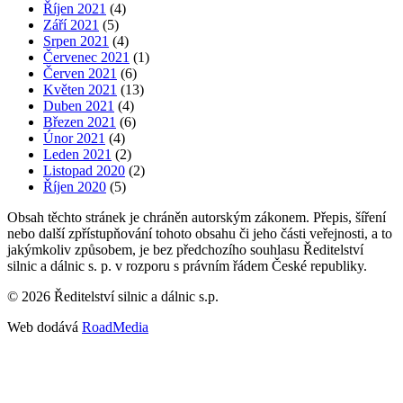
Říjen 2021
(4)
Září 2021
(5)
Srpen 2021
(4)
Červenec 2021
(1)
Červen 2021
(6)
Květen 2021
(13)
Duben 2021
(4)
Březen 2021
(6)
Únor 2021
(4)
Leden 2021
(2)
Listopad 2020
(2)
Říjen 2020
(5)
Obsah těchto stránek je chráněn autorským zákonem. Přepis, šíření
nebo další zpřístupňování tohoto obsahu či jeho části veřejnosti, a to
jakýmkoliv způsobem, je bez předchozího souhlasu Ředitelství
silnic a dálnic s. p. v rozporu s právním řádem České republiky.
©
2026
Ředitelství silnic a dálnic s.p.
Web dodává
RoadMedia