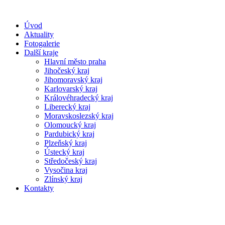
Úvod
Aktuality
Fotogalerie
Další kraje
Hlavní město praha
Jihočeský kraj
Jihomoravský kraj
Karlovarský kraj
Královéhradecký kraj
Liberecký kraj
Moravskoslezský kraj
Olomoucký kraj
Pardubický kraj
Plzeňský kraj
Ústecký kraj
Středočeský kraj
Vysočina kraj
Zlínský kraj
Kontakty