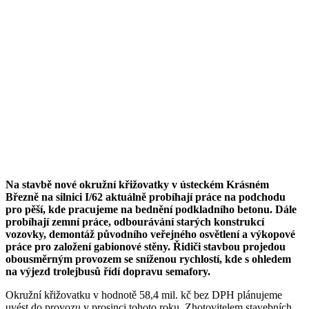
Na stavbě nové okružní křižovatky v ús
teckém Krásném
Březně na silnici I/62 aktuálně probíhají práce na podchodu
pro pěší, kde pracujeme na bednění podkladního betonu. Dále
probíhají zemní práce, odbourávání starých konstrukcí
vozovky, demontáž původního veřejného osvětlení a výkopové
práce pro založení gabionové stěny. Řidiči stavbou projedou
obousměrným provozem se sníženou rychlostí, kde s ohledem
na výjezd trolejbusů řídí dopravu semafory.
Okružní křižovatku v hodnotě 58,4 mil. kč bez DPH plánujeme
uvést do provozu v prosinci tohoto roku. Zhotovitelem stavebních