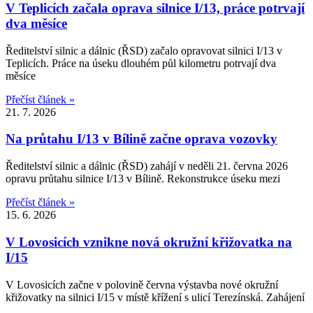
V Teplicích začala oprava silnice I/13, práce potrvají
dva měsíce
Ředitelství silnic a dálnic (ŘSD) začalo opravovat silnici I/13 v
Teplicích. Práce na úseku dlouhém půl kilometru potrvají dva
měsíce
Přečíst článek »
21. 7. 2026
Na průtahu I/13 v Bílině začne oprava vozovky
Ředitelství silnic a dálnic (ŘSD) zahájí v neděli 21. června 2026
opravu průtahu silnice I/13 v Bílině. Rekonstrukce úseku mezi
Přečíst článek »
15. 6. 2026
V Lovosicích vznikne nová okružní křižovatka na
I/15
V Lovosicích začne v polovině června výstavba nové okružní
křižovatky na silnici I/15 v místě křížení s ulicí Terezínská. Zahájení