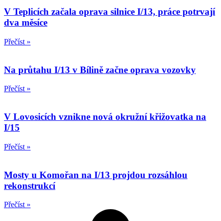
V Teplicích začala oprava silnice I/13, práce potrvají
dva měsíce
Přečíst »
Na průtahu I/13 v Bílině začne oprava vozovky
Přečíst »
V Lovosicích vznikne nová okružní křižovatka na
I/15
Přečíst »
Mosty u Komořan na I/13 projdou rozsáhlou
rekonstrukcí
Přečíst »