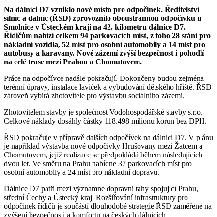
Na dálnici D7 vzniklo nové místo pro odpočinek. Ředitelství
silnic a dálnic (ŘSD)
zprovoznilo oboustrannou odpočívku u
Smolnice v Ústeckém kraji na 42. kilometru dálnice D7.
Řidičům nabízí celkem 94 parkovacích míst, z toho 28 stání pro
nákladní vozidla, 52 míst pro osobní automobily a 14 míst pro
autobusy a karavany. Nové zázemí zvýší bezpečnost i pohodlí
na celé trase mezi Prahou a Chomutovem.
Práce na odpočívce nadále pokračují. Dokončeny budou zejména
terénní úpravy, instalace laviček a vybudování dětského hřiště. ŘSD
zároveň vybírá zhotovitele pro výstavbu sociálního zázemí.
Zhotovitelem stavby je společnost Vodohospodářské stavby s.r.o.
Celkové náklady dosáhly částky 118,498 milionu korun bez DPH.
ŘSD pokračuje v přípravě dalších odpočívek na dálnici D7. V plánu
je například výstavba nové odpočívky Hrušovany mezi Žatcem a
Chomutovem, jejíž realizace se předpokládá během následujících
dvou let. Ve směru na Prahu nabídne 37 parkovacích míst pro
osobní automobily a 24 míst pro nákladní dopravu.
Dálnice D7 patří mezi významné dopravní tahy spojující Prahu,
střední Čechy a Ústecký kraj. Rozšiřování infrastruktury pro
odpočinek řidičů je součástí dlouhodobé strategie ŘSD zaměřené na
zvýšení bezpečnosti a komfortu na českých dálnicích.