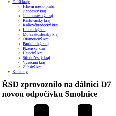
Další kraje
Hlavní město praha
Jihočeský kraj
Jihomoravský kraj
Karlovarský kraj
Královéhradecký kraj
Liberecký kraj
Moravskoslezský kraj
Olomoucký kraj
Pardubický kraj
Plzeňský kraj
Ústecký kraj
Středočeský kraj
Vysočina kraj
Zlínský kraj
Kontakty
ŘSD zprovoznilo na dálnici D7
novou odpočívku Smolnice