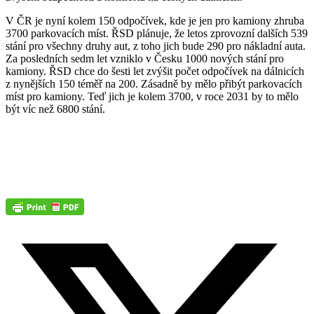
V ČR je nyní kolem 150 odpočívek, kde je jen pro kamiony zhruba
3700 parkovacích míst. ŘSD plánuje, že letos zprovozní dalších 539
stání pro všechny druhy aut, z toho jich bude 290 pro nákladní auta.
Za posledních sedm let vzniklo v Česku 1000 nových stání pro
kamiony. ŘSD chce do šesti let zvýšit počet odpočívek na dálnicích
z nynějších 150 téměř na 200. Zásadně by mělo přibýt parkovacích
míst pro kamiony. Teď jich je kolem 3700, v roce 2031 by to mělo
být víc než 6800 stání.