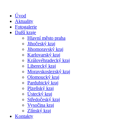
Úvod
Aktuality
Fotogalerie
Další kraje
Hlavní město praha
Jihočeský kraj
Jihomoravský kraj
Karlovarský kraj
Královéhradecký kraj
Liberecký kraj
Moravskoslezský kraj
Olomoucký kraj
Pardubický kraj
Plzeňský kraj
Ústecký kraj
Středočeský kraj
Vysočina kraj
Zlínský kraj
Kontakty