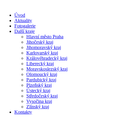
Úvod
Aktuality
Fotogalerie
Další kraje
Hlavní město Praha
Jihočeský kraj
Jihomoravský kraj
Karlovarský kraj
Královéhradecký kraj
Liberecký kraj
Moravskoslezský kraj
Olomoucký kraj
Pardubický kraj
Plzeňský kraj
Ústecký kraj
Středočeský kraj
Vysočina kraj
Zlínský kraj
Kontakty