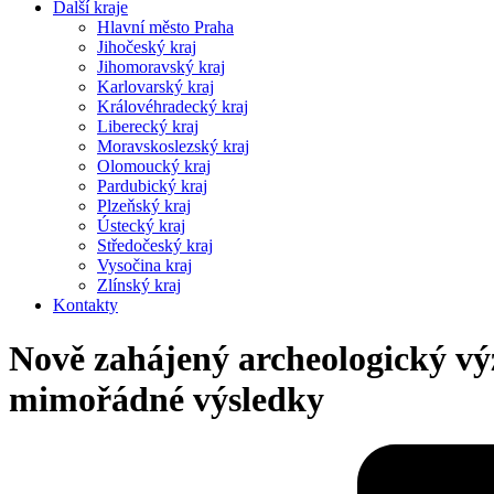
Další kraje
Hlavní město Praha
Jihočeský kraj
Jihomoravský kraj
Karlovarský kraj
Královéhradecký kraj
Liberecký kraj
Moravskoslezský kraj
Olomoucký kraj
Pardubický kraj
Plzeňský kraj
Ústecký kraj
Středočeský kraj
Vysočina kraj
Zlínský kraj
Kontakty
Nově zahájený archeologický v
mimořádné výsledky