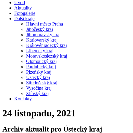
Úvod
Aktuality
Fotogalerie
Další kraje
Hlavní město Praha
Jihočeský kraj
Jihomoravský kraj
Karlovarský kraj
Královéhradecký kraj
Liberecký kraj
Moravskoslezský kraj
Olomoucký kraj
Pardubický kraj
Plzeňský kraj
Ústecký kraj
Středočeský kraj
Vysočina kraj
Zlínský kraj
Kontakty
24 listopadu, 2021
Archiv aktualit pro Ústecký kraj