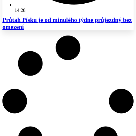
14:28
Průtah Písku je od minulého týdne průjezdný bez
omezení