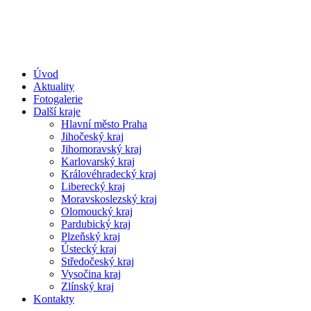
Úvod
Aktuality
Fotogalerie
Další kraje
Hlavní město Praha
Jihočeský kraj
Jihomoravský kraj
Karlovarský kraj
Královéhradecký kraj
Liberecký kraj
Moravskoslezský kraj
Olomoucký kraj
Pardubický kraj
Plzeňský kraj
Ústecký kraj
Středočeský kraj
Vysočina kraj
Zlínský kraj
Kontakty