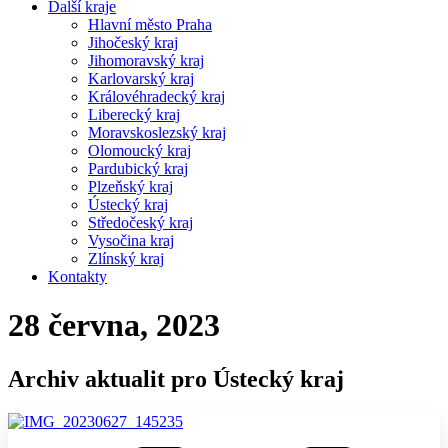
Další kraje
Hlavní město Praha
Jihočeský kraj
Jihomoravský kraj
Karlovarský kraj
Královéhradecký kraj
Liberecký kraj
Moravskoslezský kraj
Olomoucký kraj
Pardubický kraj
Plzeňský kraj
Ústecký kraj
Středočeský kraj
Vysočina kraj
Zlínský kraj
Kontakty
28 června, 2023
Archiv aktualit pro Ústecký kraj