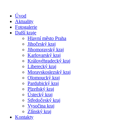
Úvod
Aktuality
Fotogalerie
Další kraje
Hlavní město Praha
Jihočeský kraj
Jihomoravský kraj
Karlovarský kraj
Královéhradecký kraj
Liberecký kraj
Moravskoslezský kraj
Olomoucký kraj
Pardubický kraj
Plzeňský kraj
Ústecký kraj
Středočeský kraj
Vysočina kraj
Zlínský kraj
Kontakty