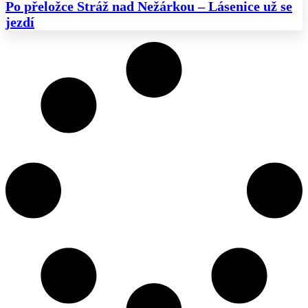
Po přeložce Stráž nad Nežárkou – Lásenice už se
jezdí