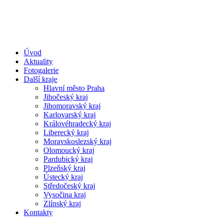
Úvod
Aktuality
Fotogalerie
Další kraje
Hlavní město Praha
Jihočeský kraj
Jihomoravský kraj
Karlovarský kraj
Královéhradecký kraj
Liberecký kraj
Moravskoslezský kraj
Olomoucký kraj
Pardubický kraj
Plzeňský kraj
Ústecký kraj
Středočeský kraj
Vysočina kraj
Zlínský kraj
Kontakty