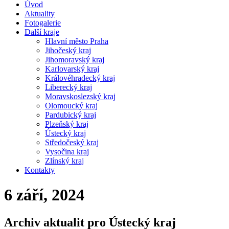
Úvod
Aktuality
Fotogalerie
Další kraje
Hlavní město Praha
Jihočeský kraj
Jihomoravský kraj
Karlovarský kraj
Královéhradecký kraj
Liberecký kraj
Moravskoslezský kraj
Olomoucký kraj
Pardubický kraj
Plzeňský kraj
Ústecký kraj
Středočeský kraj
Vysočina kraj
Zlínský kraj
Kontakty
6 září, 2024
Archiv aktualit pro Ústecký kraj