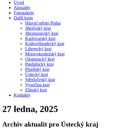
Úvod
Aktuality
Fotogalerie
Další kraje
Hlavní město Praha
Jihočeský kraj
Jihomoravský kraj
Karlovarský kraj
Královéhradecký kraj
Liberecký kraj
Moravskoslezský kraj
Olomoucký kraj
Pardubický kraj
Plzeňský kraj
Ústecký kraj
Středočeský kraj
Vysočina kraj
Zlínský kraj
Kontakty
27 ledna, 2025
Archiv aktualit pro Ústecký kraj