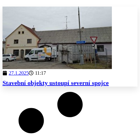
27.1.2025
11:17
Stavební objekty ustoupí severní spojce