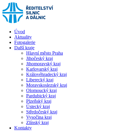
Úvod
Aktuality
Fotogalerie
Další kraje
Hlavní město Praha
Jihočeský kraj
Jihomoravský kraj
Karlovarský kraj
Královéhradecký kraj
Liberecký kraj
Moravskoslezský kraj
Olomoucký kraj
Pardubický kraj
Plzeňský kraj
Ústecký kraj
Středočeský kraj
Vysočina kraj
Zlínský kraj
Kontakty