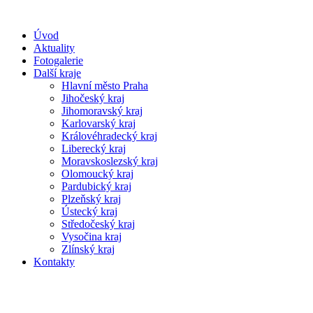
Úvod
Aktuality
Fotogalerie
Další kraje
Hlavní město Praha
Jihočeský kraj
Jihomoravský kraj
Karlovarský kraj
Královéhradecký kraj
Liberecký kraj
Moravskoslezský kraj
Olomoucký kraj
Pardubický kraj
Plzeňský kraj
Ústecký kraj
Středočeský kraj
Vysočina kraj
Zlínský kraj
Kontakty