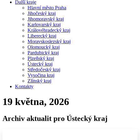
Další kraje
Hlavní město Praha
Jihočeský kraj
Jihomoravský kraj
Karlovarský kraj
Královéhradecký kraj
Liberecký kraj
Moravskoslezský kraj
Olomoucký kraj
Pardubický kraj
Plzeňský kraj
Ústecký kraj
Středočeský kraj
Vysočina kraj
Zlínský kraj
Kontakty
19 května, 2026
Archiv aktualit pro Ústecký kraj