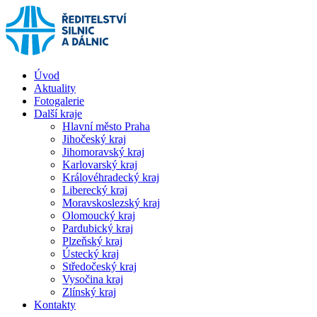
Úvod
Aktuality
Fotogalerie
Další kraje
Hlavní město Praha
Jihočeský kraj
Jihomoravský kraj
Karlovarský kraj
Královéhradecký kraj
Liberecký kraj
Moravskoslezský kraj
Olomoucký kraj
Pardubický kraj
Plzeňský kraj
Ústecký kraj
Středočeský kraj
Vysočina kraj
Zlínský kraj
Kontakty