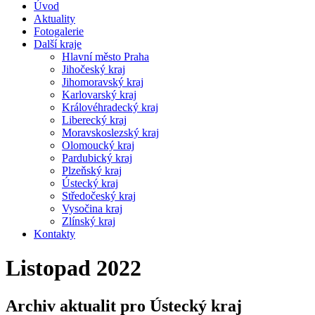
Úvod
Aktuality
Fotogalerie
Další kraje
Hlavní město Praha
Jihočeský kraj
Jihomoravský kraj
Karlovarský kraj
Královéhradecký kraj
Liberecký kraj
Moravskoslezský kraj
Olomoucký kraj
Pardubický kraj
Plzeňský kraj
Ústecký kraj
Středočeský kraj
Vysočina kraj
Zlínský kraj
Kontakty
Listopad 2022
Archiv aktualit pro Ústecký kraj