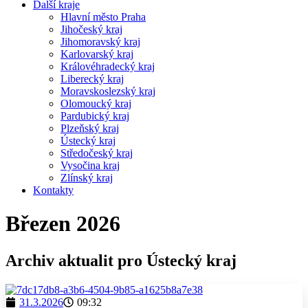
Další kraje
Hlavní město Praha
Jihočeský kraj
Jihomoravský kraj
Karlovarský kraj
Královéhradecký kraj
Liberecký kraj
Moravskoslezský kraj
Olomoucký kraj
Pardubický kraj
Plzeňský kraj
Ústecký kraj
Středočeský kraj
Vysočina kraj
Zlínský kraj
Kontakty
Březen 2026
Archiv aktualit pro Ústecký kraj
31.3.2026
09:32