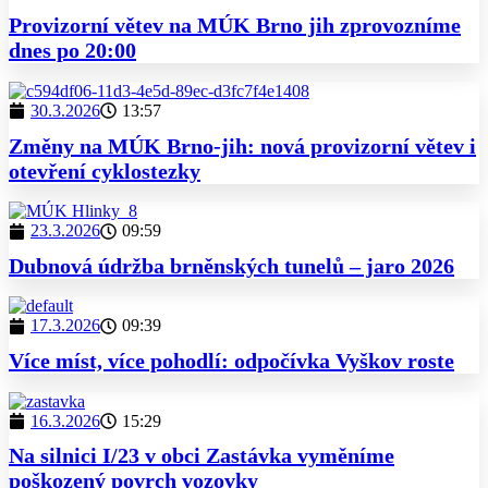
Provizorní větev na MÚK Brno jih zprovozníme
dnes po 20:00
30.3.2026
13:57
Změny na MÚK Brno-jih: nová provizorní větev i
otevření cyklostezky
23.3.2026
09:59
Dubnová údržba brněnských tunelů – jaro 2026
17.3.2026
09:39
Více míst, více pohodlí: odpočívka Vyškov roste
16.3.2026
15:29
Na silnici I/23 v obci Zastávka vyměníme
poškozený povrch vozovky