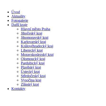
Úvod
Aktuality
Fotogalerie
Další kraje
Hlavní město Praha
Jihočeský kraj
Jihomoravský kraj
Karlovarský kraj
Královéhradecký kraj
Liberecký kraj
Moravskoslezský kraj
Olomoucký kraj
Pardubický kraj
Plzeňský kraj
Ústecký kraj
Středočeský kraj
Vysočina kraj
Zlínský kraj
Kontakty