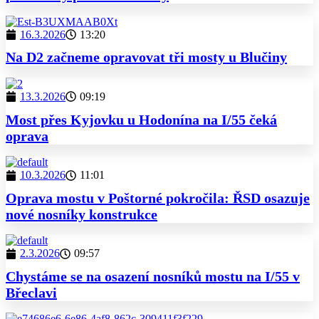
16.3.2026
13:20
Na D2 začneme opravovat tři mosty u Blučiny
13.3.2026
09:19
Most přes Kyjovku u Hodonína na I/55 čeká
oprava
10.3.2026
11:01
Oprava mostu v Poštorné pokročila: ŘSD osazuje
nové nosníky konstrukce
2.3.2026
09:57
Chystáme se na osazení nosníků mostu na I/55 v
Břeclavi