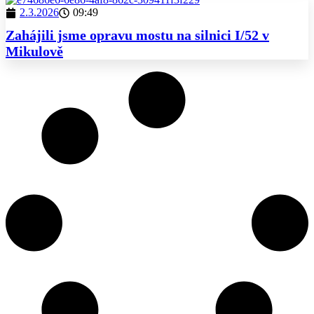
2.3.2026
09:49
Zahájili jsme opravu mostu na silnici I/52 v
Mikulově