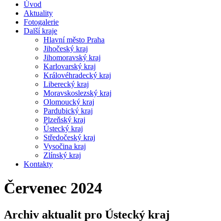
Úvod
Aktuality
Fotogalerie
Další kraje
Hlavní město Praha
Jihočeský kraj
Jihomoravský kraj
Karlovarský kraj
Královéhradecký kraj
Liberecký kraj
Moravskoslezský kraj
Olomoucký kraj
Pardubický kraj
Plzeňský kraj
Ústecký kraj
Středočeský kraj
Vysočina kraj
Zlínský kraj
Kontakty
Červenec 2024
Archiv aktualit pro Ústecký kraj