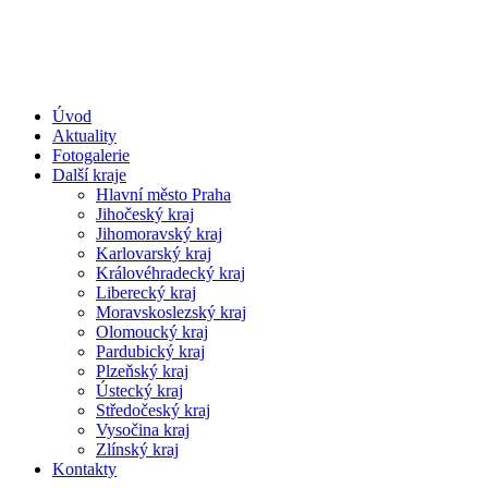
Úvod
Aktuality
Fotogalerie
Další kraje
Hlavní město Praha
Jihočeský kraj
Jihomoravský kraj
Karlovarský kraj
Královéhradecký kraj
Liberecký kraj
Moravskoslezský kraj
Olomoucký kraj
Pardubický kraj
Plzeňský kraj
Ústecký kraj
Středočeský kraj
Vysočina kraj
Zlínský kraj
Kontakty