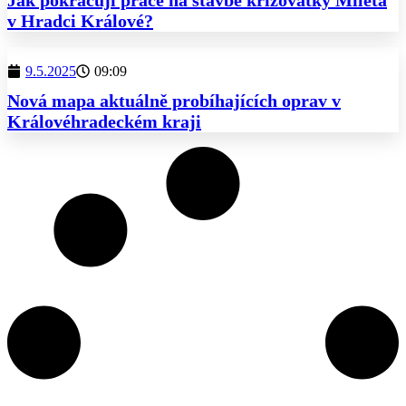
Jak pokračují práce na stavbě křižovatky Mileta
v Hradci Králové?
9.5.2025
09:09
Nová mapa aktuálně probíhajících oprav v
Královéhradeckém kraji