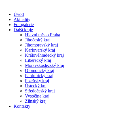
Úvod
Aktuality
Fotogalerie
Další kraje
Hlavní město Praha
Jihočeský kraj
Jihomoravský kraj
Karlovarský kraj
Královéhradecký kraj
Liberecký kraj
Moravskoslezský kraj
Olomoucký kraj
Pardubický kraj
Plzeňský kraj
Ústecký kraj
Středočeský kraj
Vysočina kraj
Zlínský kraj
Kontakty