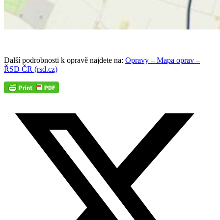
Další podrobnosti k opravě najdete na:
Opravy – Mapa oprav –
ŘSD ČR (rsd.cz)