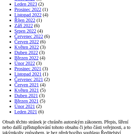
Leden 2023
(2)
Prosinec 2022
(1)
Listopad 2022
(4)
Říjen 2022
(1)
Září 2022
(6)
Srpen 2022
(4)
Červenec 2022
(6)
Červen 2022
(6)
Květen 2022
(3)
Duben 2022
(3)
Březen 2022
(4)
Únor 2022
(3)
Prosinec 2021
(3)
Listopad 2021
(1)
Červenec 2021
(2)
Červen 2021
(4)
Květen 2021
(5)
Duben 2021
(3)
Březen 2021
(5)
Únor 2021
(2)
Leden 2021
(6)
Obsah těchto stránek je chráněn autorským zákonem. Přepis, šíření
nebo další zpřístupňování tohoto obsahu či jeho části veřejnosti, a to
jakýmkoliv způsobem, je bez předchozího souhlasu Ředitelství