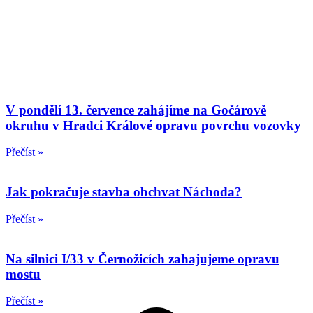
V pondělí 13. července zahájíme na Gočárově
okruhu v Hradci Králové opravu povrchu vozovky
Přečíst »
Jak pokračuje stavba obchvat Náchoda?
Přečíst »
Na silnici I/33 v Černožicích zahajujeme opravu
mostu
Přečíst »