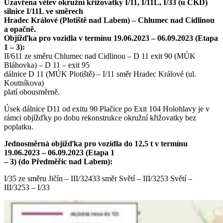
Uzavřena větev okružní křižovatky I/11, I/11L, I/33 (u ČKD)
silnice I/11L ve směrech
Hradec Králové (Plotiště nad Labem) – Chlumec nad Cidlinou
a opačně.
Objížďka pro vozidla v termínu 19.06.2023 – 06.09.2023 (Etapa
1 – 3):
II/611 ze směru Chlumec nad Cidlinou – D 11 exit 90 (MÚK
Bláhovka) – D 11 – exit 95
dálnice D 11 (MÚK Plotiště) – I/11 směr Hradec Králové (ul.
Koutníkova)
platí obousměrně.
Úsek dálnice D11 od exitu 90 Plačice po Exit 104 Holohlavy je v
rámci objížďky po dobu rekonstrukce okružní křižovatky bez
poplatku.
Jednosměrná objížďka pro vozidla do 12,5 t v termínu
19.06.2023 – 06.09.2023 (Etapa 1
– 3) (do Předměřic nad Labem):
I/35 ze směru Jičín – III/32433 směr Světí – III/3253 Světí –
III/3253 – I/33