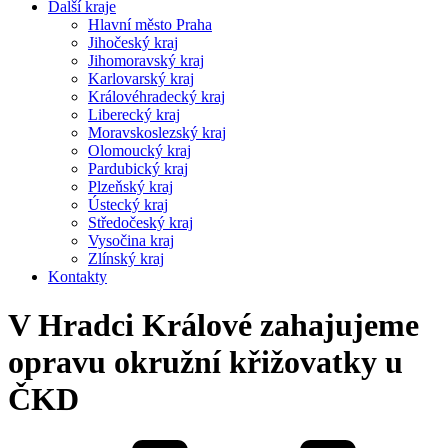
Další kraje
Hlavní město Praha
Jihočeský kraj
Jihomoravský kraj
Karlovarský kraj
Královéhradecký kraj
Liberecký kraj
Moravskoslezský kraj
Olomoucký kraj
Pardubický kraj
Plzeňský kraj
Ústecký kraj
Středočeský kraj
Vysočina kraj
Zlínský kraj
Kontakty
V Hradci Králové zahajujeme
opravu okružní křižovatky u
ČKD