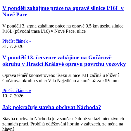
V pondělí zahájíme práce na opravě silnice I/16L v
Nové Pace
V pondělí 3. srpna zahájíme práce na opravě 0,5 km úseku silnice
I/16L (původní trasa I/16) v Nové Pace, ulice
Přečíst článek »
31. 7. 2026
V pondělí 13. července zahájíme na Gočárově
okruhu v Hradci Králové opravu povrchu vozovky
Oprava téměř kilometrového úseku silnice I/31 začíná u křížení
Gočárova okruhu s ulicí Víta Nejedlého a končí až za křížením
Přečíst článek »
10. 7. 2026
Jak pokračuje stavba obchvat Náchoda?
Stavba obchvatu Náchoda je v současné době ve fázi intenzivních
zemních prací. Probíhá odtěžování hornin v zářezech, zejména na
hlavní