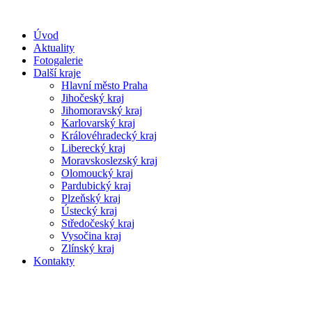
Úvod
Aktuality
Fotogalerie
Další kraje
Hlavní město Praha
Jihočeský kraj
Jihomoravský kraj
Karlovarský kraj
Královéhradecký kraj
Liberecký kraj
Moravskoslezský kraj
Olomoucký kraj
Pardubický kraj
Plzeňský kraj
Ústecký kraj
Středočeský kraj
Vysočina kraj
Zlínský kraj
Kontakty