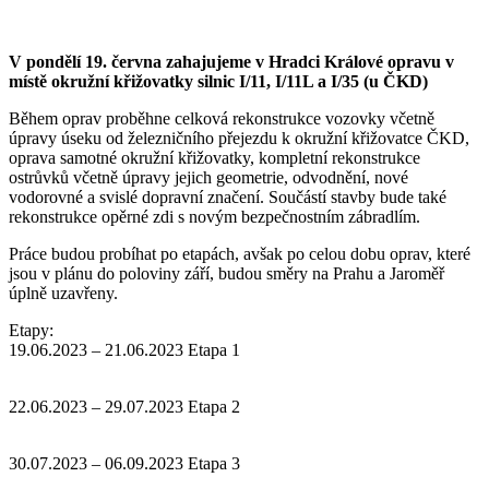
V pondělí 19. června zahajujeme v Hradci Králové opravu v
místě okružní křižovatky silnic I/11, I/11L a I/35 (u ČKD)
Během oprav proběhne celková rekonstrukce vozovky včetně
úpravy úseku od železničního přejezdu k okružní křižovatce ČKD,
oprava samotné okružní křižovatky, kompletní rekonstrukce
ostrůvků včetně úpravy jejich geometrie, odvodnění, nové
vodorovné a svislé dopravní značení. Součástí stavby bude také
rekonstrukce opěrné zdi s novým bezpečnostním zábradlím.
Práce budou probíhat po etapách, avšak po celou dobu oprav, které
jsou v plánu do poloviny září, budou směry na Prahu a Jaroměř
úplně uzavřeny.
Etapy:
19.06.2023 – 21.06.2023 Etapa 1
22.06.2023 – 29.07.2023 Etapa 2
30.07.2023 – 06.09.2023 Etapa 3