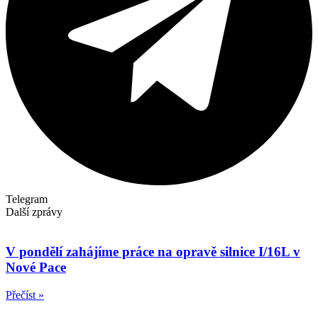
Telegram
Další zprávy
V pondělí zahájíme práce na opravě silnice I/16L v
Nové Pace
Přečíst »