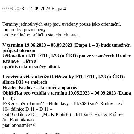
07.09.2023 – 15.09.2023 Etapa 4
Termíny jednotlivých etap jsou uvedeny pouze jako orientační,
mohou být pozměněny
podle reálného průběhu stavebních prací.
V termínu 19.06.2023 – 06.09.2023 (Etapa 1 – 3) bude umožněn
průjezd okružní
křižovatkou I/11, I/11L, I/33 (u ČKD) pouze ve směrech Hradec
Králové – Jičín a
opačně, ostatní směry nikoli.
Uzavřena větev okružní křižovatky I/11, I/11L, I/33 (u ČKD)
silnice I/33 ve směrech
Hradec Králové – Jaroměř a opačně.
Objížďka pro vozidla v termínu 19.06.2023 – 06.09.2023 (Etapa
1 – 3):
I/33 ze směru Jaroměř – Holohlavy – III/3089 směr Rodov – exit
104 dálnice D 11 – D 11 –
exit 95 dálnice D 11 (MÚK Plotiště) – I/11 směr Hradec Králové
(ul. Koutníkova)
platí obousměrně