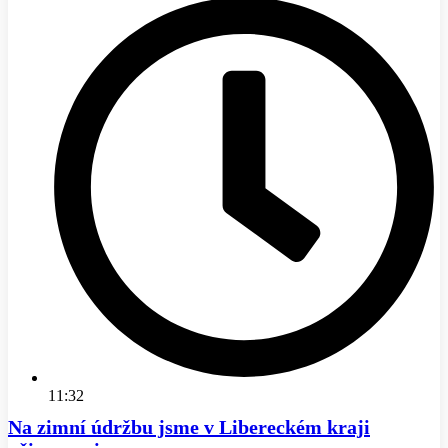
11:32
Na zimní údržbu jsme v Libereckém kraji