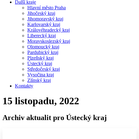
Další kraje
Hlavní město Praha
Jihočeský kraj
Jihomoravský kraj
Karlovarský kraj
Královéhradecký kraj
Liberecký kraj
Moravskoslezský kraj
Olomoucký kraj
Pardubický kraj
Plzeňský kraj
Ústecký kraj
Středočeský kraj
Vysočina kraj
Zlínský kraj
Kontakty
15 listopadu, 2022
Archiv aktualit pro Ústecký kraj