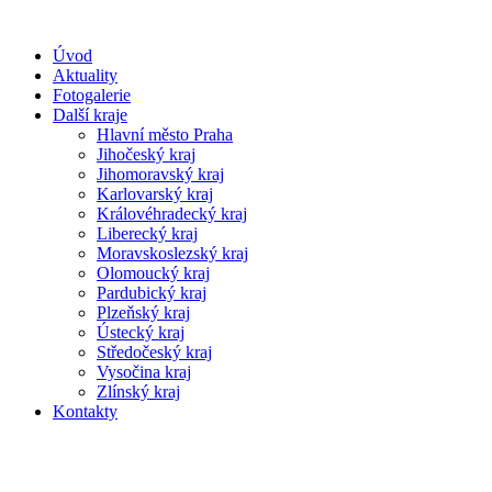
Úvod
Aktuality
Fotogalerie
Další kraje
Hlavní město Praha
Jihočeský kraj
Jihomoravský kraj
Karlovarský kraj
Královéhradecký kraj
Liberecký kraj
Moravskoslezský kraj
Olomoucký kraj
Pardubický kraj
Plzeňský kraj
Ústecký kraj
Středočeský kraj
Vysočina kraj
Zlínský kraj
Kontakty