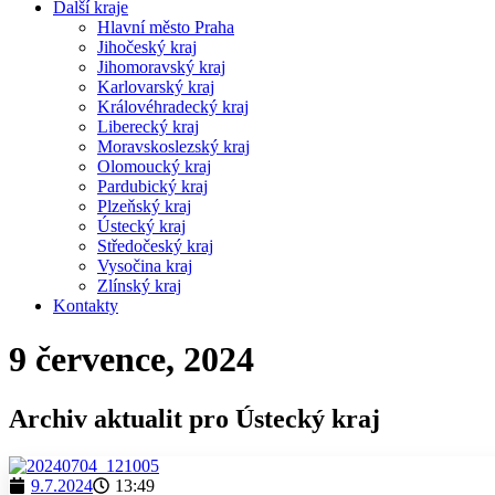
Další kraje
Hlavní město Praha
Jihočeský kraj
Jihomoravský kraj
Karlovarský kraj
Královéhradecký kraj
Liberecký kraj
Moravskoslezský kraj
Olomoucký kraj
Pardubický kraj
Plzeňský kraj
Ústecký kraj
Středočeský kraj
Vysočina kraj
Zlínský kraj
Kontakty
9 července, 2024
Archiv aktualit pro Ústecký kraj
9.7.2024
13:49