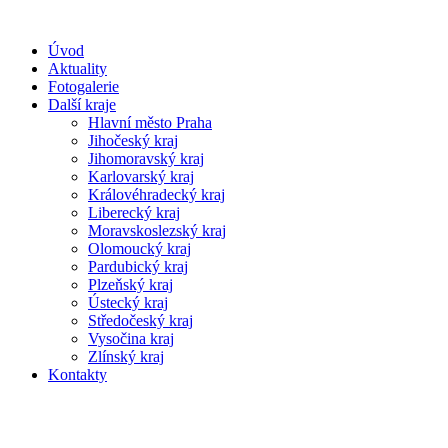
Úvod
Aktuality
Fotogalerie
Další kraje
Hlavní město Praha
Jihočeský kraj
Jihomoravský kraj
Karlovarský kraj
Královéhradecký kraj
Liberecký kraj
Moravskoslezský kraj
Olomoucký kraj
Pardubický kraj
Plzeňský kraj
Ústecký kraj
Středočeský kraj
Vysočina kraj
Zlínský kraj
Kontakty