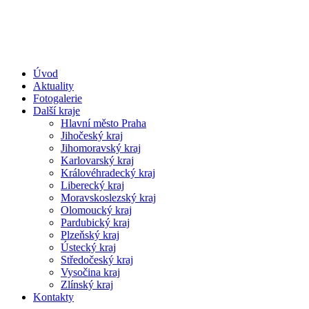
Úvod
Aktuality
Fotogalerie
Další kraje
Hlavní město Praha
Jihočeský kraj
Jihomoravský kraj
Karlovarský kraj
Královéhradecký kraj
Liberecký kraj
Moravskoslezský kraj
Olomoucký kraj
Pardubický kraj
Plzeňský kraj
Ústecký kraj
Středočeský kraj
Vysočina kraj
Zlínský kraj
Kontakty