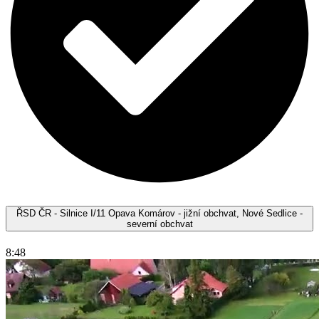
ŘSD ČR - Silnice I/11 Opava Komárov - jižní obchvat, Nové Sedlice -
severní obchvat
8:48