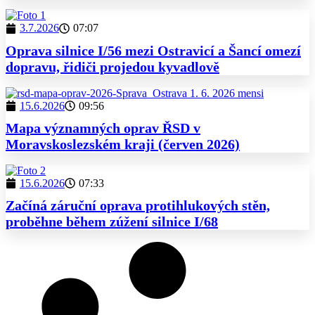
3.7.2026
07:07
Oprava silnice I/56 mezi Ostravicí a Šancí omezí
dopravu, řidiči projedou kyvadlově
15.6.2026
09:56
Mapa významných oprav ŘSD v
Moravskoslezském kraji (červen 2026)
15.6.2026
07:33
Začíná záruční oprava protihlukových stěn,
proběhne během zúžení silnice I/68