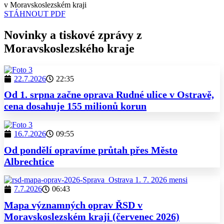
v Moravskoslezském kraji
STÁHNOUT PDF
Novinky a tiskové zprávy z
Moravskoslezského kraje
22.7.2026
22:35
Od 1. srpna začne oprava Rudné ulice v Ostravě,
cena dosahuje 155 milionů korun
16.7.2026
09:55
Od pondělí opravíme průtah přes Město
Albrechtice
7.7.2026
06:43
Mapa významných oprav ŘSD v
Moravskoslezském kraji (červenec 2026)