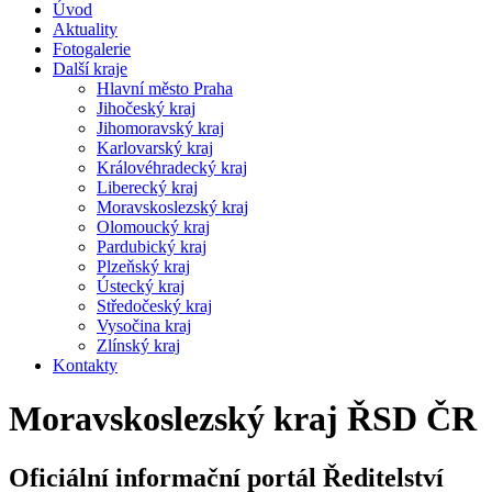
Úvod
Aktuality
Fotogalerie
Další kraje
Hlavní město Praha
Jihočeský kraj
Jihomoravský kraj
Karlovarský kraj
Královéhradecký kraj
Liberecký kraj
Moravskoslezský kraj
Olomoucký kraj
Pardubický kraj
Plzeňský kraj
Ústecký kraj
Středočeský kraj
Vysočina kraj
Zlínský kraj
Kontakty
Moravskoslezský kraj ŘSD ČR
Oficiální informační portál Ředitelství