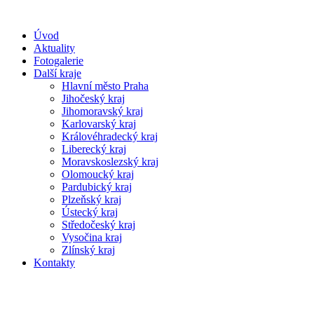
Úvod
Aktuality
Fotogalerie
Další kraje
Hlavní město Praha
Jihočeský kraj
Jihomoravský kraj
Karlovarský kraj
Královéhradecký kraj
Liberecký kraj
Moravskoslezský kraj
Olomoucký kraj
Pardubický kraj
Plzeňský kraj
Ústecký kraj
Středočeský kraj
Vysočina kraj
Zlínský kraj
Kontakty