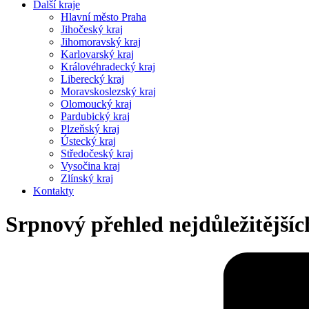
Další kraje
Hlavní město Praha
Jihočeský kraj
Jihomoravský kraj
Karlovarský kraj
Královéhradecký kraj
Liberecký kraj
Moravskoslezský kraj
Olomoucký kraj
Pardubický kraj
Plzeňský kraj
Ústecký kraj
Středočeský kraj
Vysočina kraj
Zlínský kraj
Kontakty
Srpnový přehled nejdůležitější