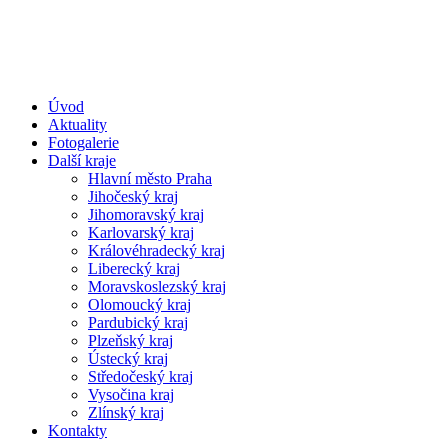
Úvod
Aktuality
Fotogalerie
Další kraje
Hlavní město Praha
Jihočeský kraj
Jihomoravský kraj
Karlovarský kraj
Královéhradecký kraj
Liberecký kraj
Moravskoslezský kraj
Olomoucký kraj
Pardubický kraj
Plzeňský kraj
Ústecký kraj
Středočeský kraj
Vysočina kraj
Zlínský kraj
Kontakty