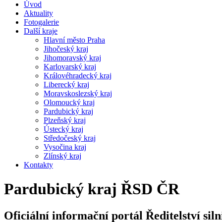
Úvod
Aktuality
Fotogalerie
Další kraje
Hlavní město Praha
Jihočeský kraj
Jihomoravský kraj
Karlovarský kraj
Královéhradecký kraj
Liberecký kraj
Moravskoslezský kraj
Olomoucký kraj
Pardubický kraj
Plzeňský kraj
Ústecký kraj
Středočeský kraj
Vysočina kraj
Zlínský kraj
Kontakty
Pardubický kraj ŘSD ČR
Oficiální informační portál Ředitelství silni