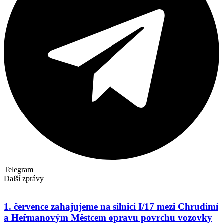
Telegram
Další zprávy
1. července zahajujeme na silnici I/17 mezi Chrudimí
a Heřmanovým Městcem opravu povrchu vozovky