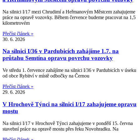
Na silnici I/17 mezi Chrudimí a Heřmanovým Městcem zahajujeme
práce na opravě vozovky. Během července budeme pracovat na 1,5
kilometrovém
Přečíst článek »
30. 6. 2026
Na silnici I/36 v Pardubicích zahájíme 1.7. na
průtahu Semtína opravu povrchu vozovky
Ve středu 1. července zahájíme na silnici I/36 v Pardubicích v úseku
od obce Rybitví v místě odbočky na Černou
Přečíst článek »
29. 6. 2026
V Hrochově Týnci na silnici I/17 zahajujeme opravu
mostu
Na silnici I/17 v Hrochově Týnci zahajujeme v pondělí 15. června
stavební práce na opravě mostu přes řeku Novohradku. Na
Přečíst článek »