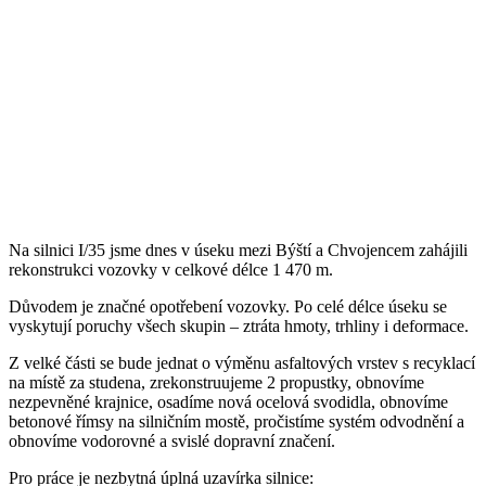
Na silnici I/35 jsme dnes v úseku mezi Býští a Chvojencem zahájili
rekonstrukci vozovky v celkové délce 1 470 m.
Důvodem je značné opotřebení vozovky. Po celé délce úseku se
vyskytují poruchy všech skupin – ztráta hmoty, trhliny i deformace.
Z velké části se bude jednat o výměnu asfaltových vrstev s recyklací
na místě za studena, zrekonstruujeme 2 propustky, obnovíme
nezpevněné krajnice, osadíme nová ocelová svodidla, obnovíme
betonové římsy na silničním mostě, pročistíme systém odvodnění a
obnovíme vodorovné a svislé dopravní značení.
Pro práce je nezbytná úplná uzavírka silnice: