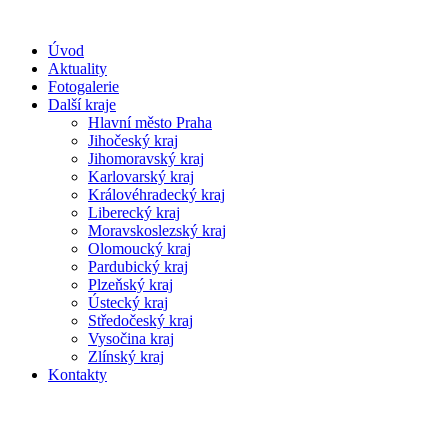
Úvod
Aktuality
Fotogalerie
Další kraje
Hlavní město Praha
Jihočeský kraj
Jihomoravský kraj
Karlovarský kraj
Královéhradecký kraj
Liberecký kraj
Moravskoslezský kraj
Olomoucký kraj
Pardubický kraj
Plzeňský kraj
Ústecký kraj
Středočeský kraj
Vysočina kraj
Zlínský kraj
Kontakty