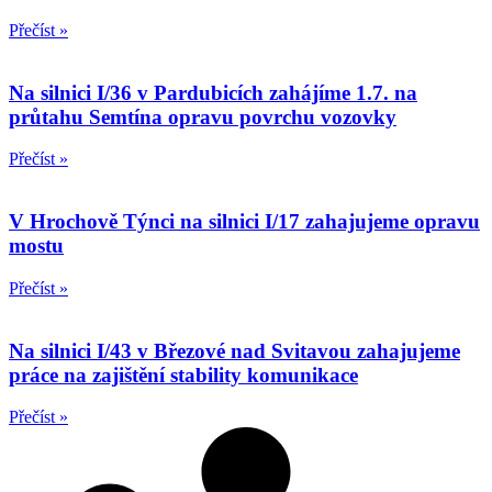
Přečíst »
Na silnici I/36 v Pardubicích zahájíme 1.7. na
průtahu Semtína opravu povrchu vozovky
Přečíst »
V Hrochově Týnci na silnici I/17 zahajujeme opravu
mostu
Přečíst »
Na silnici I/43 v Březové nad Svitavou zahajujeme
práce na zajištění stability komunikace
Přečíst »