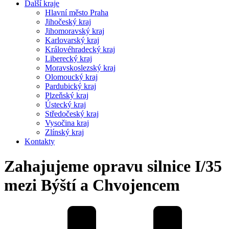
Další kraje
Hlavní město Praha
Jihočeský kraj
Jihomoravský kraj
Karlovarský kraj
Královéhradecký kraj
Liberecký kraj
Moravskoslezský kraj
Olomoucký kraj
Pardubický kraj
Plzeňský kraj
Ústecký kraj
Středočeský kraj
Vysočina kraj
Zlínský kraj
Kontakty
Zahajujeme opravu silnice I/35
mezi Býští a Chvojencem