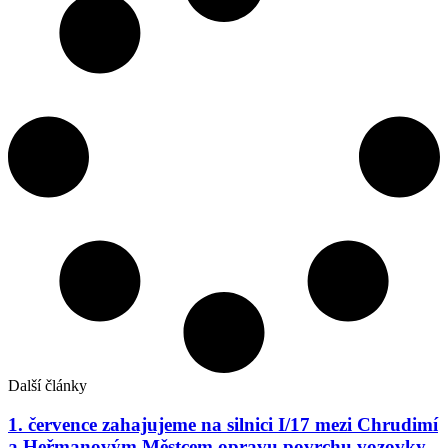
Další články
1. července zahajujeme na silnici I/17 mezi Chrudimí
a Heřmanovým Městcem opravu povrchu vozovky