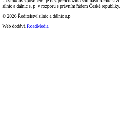
jakýmkoliv způsobem, je bez předchozího souhlasu Ředitelství
silnic a dálnic s. p. v rozporu s právním řádem České republiky.
©
2026
Ředitelství silnic a dálnic s.p.
Web dodává
RoadMedia