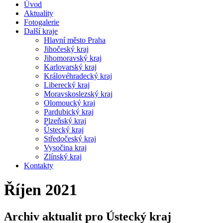
Úvod
Aktuality
Fotogalerie
Další kraje
Hlavní město Praha
Jihočeský kraj
Jihomoravský kraj
Karlovarský kraj
Královéhradecký kraj
Liberecký kraj
Moravskoslezský kraj
Olomoucký kraj
Pardubický kraj
Plzeňský kraj
Ústecký kraj
Středočeský kraj
Vysočina kraj
Zlínský kraj
Kontakty
Říjen 2021
Archiv aktualit pro Ústecký kraj