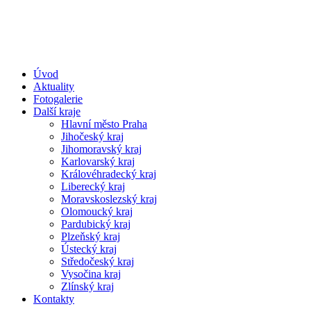
Úvod
Aktuality
Fotogalerie
Další kraje
Hlavní město Praha
Jihočeský kraj
Jihomoravský kraj
Karlovarský kraj
Královéhradecký kraj
Liberecký kraj
Moravskoslezský kraj
Olomoucký kraj
Pardubický kraj
Plzeňský kraj
Ústecký kraj
Středočeský kraj
Vysočina kraj
Zlínský kraj
Kontakty