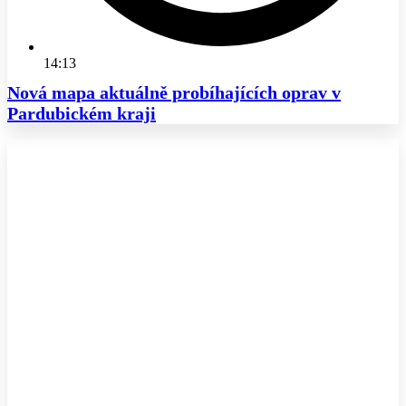
14:13
Nová mapa aktuálně probíhajících oprav v
Pardubickém kraji