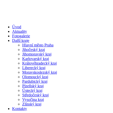
Úvod
Aktuality
Fotogalerie
Další kraje
Hlavní město Praha
Jihočeský kraj
Jihomoravský kraj
Karlovarský kraj
Královéhradecký kraj
Liberecký kraj
Moravskoslezský kraj
Olomoucký kraj
Pardubický kraj
Plzeňský kraj
Ústecký kraj
Středočeský kraj
Vysočina kraj
Zlínský kraj
Kontakty