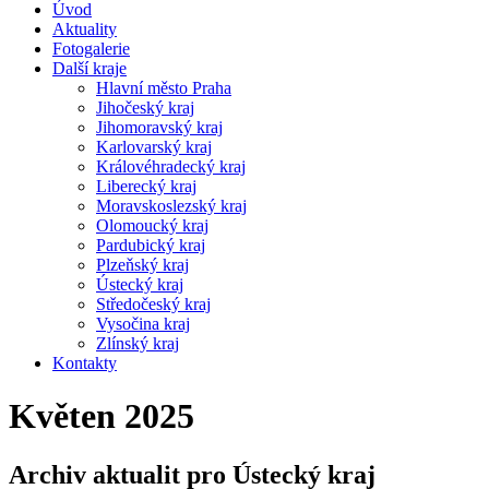
Úvod
Aktuality
Fotogalerie
Další kraje
Hlavní město Praha
Jihočeský kraj
Jihomoravský kraj
Karlovarský kraj
Královéhradecký kraj
Liberecký kraj
Moravskoslezský kraj
Olomoucký kraj
Pardubický kraj
Plzeňský kraj
Ústecký kraj
Středočeský kraj
Vysočina kraj
Zlínský kraj
Kontakty
Květen 2025
Archiv aktualit pro Ústecký kraj