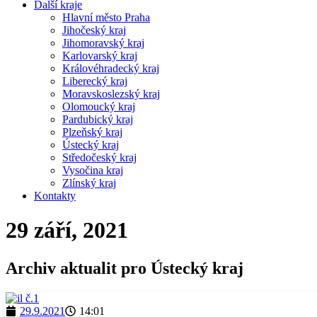
Další kraje
Hlavní město Praha
Jihočeský kraj
Jihomoravský kraj
Karlovarský kraj
Královéhradecký kraj
Liberecký kraj
Moravskoslezský kraj
Olomoucký kraj
Pardubický kraj
Plzeňský kraj
Ústecký kraj
Středočeský kraj
Vysočina kraj
Zlínský kraj
Kontakty
29 září, 2021
Archiv aktualit pro Ústecký kraj
29.9.2021
14:01