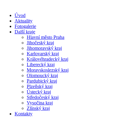
Úvod
Aktuality
Fotogalerie
Další kraje
Hlavní město Praha
Jihočeský kraj
Jihomoravský kraj
Karlovarský kraj
Královéhradecký kraj
Liberecký kraj
Moravskoslezský kraj
Olomoucký kraj
Pardubický kraj
Plzeňský kraj
Ústecký kraj
Středočeský kraj
Vysočina kraj
Zlínský kraj
Kontakty