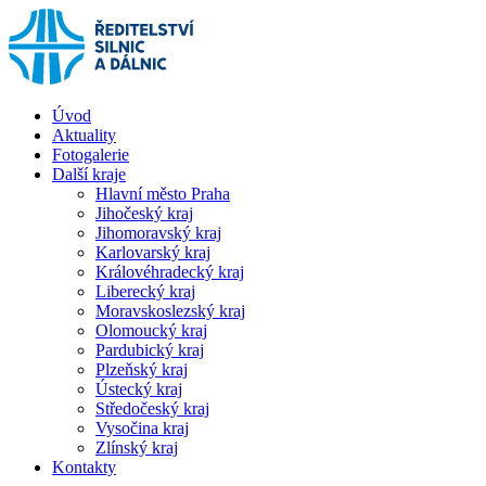
Úvod
Aktuality
Fotogalerie
Další kraje
Hlavní město Praha
Jihočeský kraj
Jihomoravský kraj
Karlovarský kraj
Královéhradecký kraj
Liberecký kraj
Moravskoslezský kraj
Olomoucký kraj
Pardubický kraj
Plzeňský kraj
Ústecký kraj
Středočeský kraj
Vysočina kraj
Zlínský kraj
Kontakty