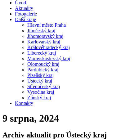
Úvod
Aktuality
Fotogalerie
Další kraje
Hlavní město Praha
Jihočeský kraj
Jihomoravský kraj
Karlovarský kraj
Královéhradecký kraj
Liberecký kraj
Moravskoslezský kraj
Olomoucký kraj
Pardubický kraj
Plzeňský kraj
Ústecký kraj
Středočeský kraj
Vysočina kraj
Zlínský kraj
Kontakty
9 srpna, 2024
Archiv aktualit pro Ústecký kraj