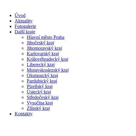
Úvod
Aktuality
Fotogalerie
Další kraje
Hlavní město Praha
Jihočeský kraj
Jihomoravský kraj
Karlovarský kraj
Královéhradecký kraj
Liberecký kraj
Moravskoslezský kraj
Olomoucký kraj
Pardubický kraj
Plzeňský kraj
Ústecký kraj
Středočeský kraj
Vysočina kraj
Zlínský kraj
Kontakty