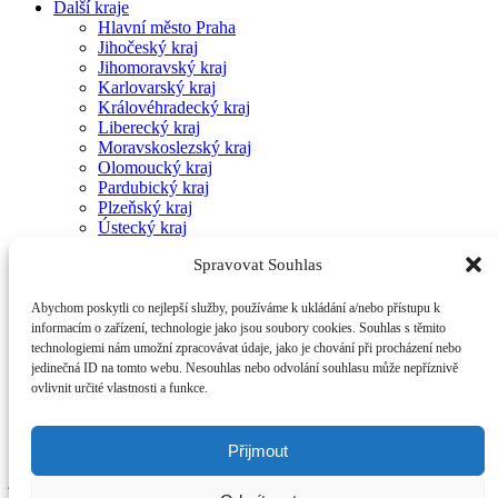
Další kraje
Hlavní město Praha
Jihočeský kraj
Jihomoravský kraj
Karlovarský kraj
Královéhradecký kraj
Liberecký kraj
Moravskoslezský kraj
Olomoucký kraj
Pardubický kraj
Plzeňský kraj
Ústecký kraj
Středočeský kraj
Spravovat Souhlas
Vysočina kraj
Zlínský kraj
Kontakty
Abychom poskytli co nejlepší služby, používáme k ukládání a/nebo přístupu k
informacím o zařízení, technologie jako jsou soubory cookies. Souhlas s těmito
Archiv aktualit pro Ústecký kraj
technologiemi nám umožní zpracovávat údaje, jako je chování při procházení nebo
jedinečná ID na tomto webu. Nesouhlas nebo odvolání souhlasu může nepříznivě
ovlivnit určité vlastnosti a funkce.
To je vše.
Obsah těchto stránek je chráněn autorským zákonem. Přepis, šíření
Přijmout
nebo další zpřístupňování tohoto obsahu či jeho části veřejnosti, a to
jakýmkoliv způsobem, je bez předchozího souhlasu Ředitelství