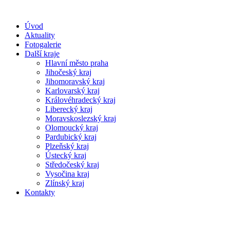
Úvod
Aktuality
Fotogalerie
Další kraje
Hlavní město praha
Jihočeský kraj
Jihomoravský kraj
Karlovarský kraj
Královéhradecký kraj
Liberecký kraj
Moravskoslezský kraj
Olomoucký kraj
Pardubický kraj
Plzeňský kraj
Ústecký kraj
Středočeský kraj
Vysočina kraj
Zlínský kraj
Kontakty