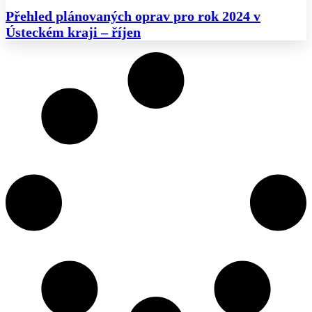
Přehled plánovaných oprav pro rok 2024 v
Ústeckém kraji – říjen