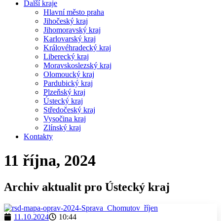
Další kraje
Hlavní město praha
Jihočeský kraj
Jihomoravský kraj
Karlovarský kraj
Královéhradecký kraj
Liberecký kraj
Moravskoslezský kraj
Olomoucký kraj
Pardubický kraj
Plzeňský kraj
Ústecký kraj
Středočeský kraj
Vysočina kraj
Zlínský kraj
Kontakty
11 října, 2024
Archiv aktualit pro Ústecký kraj
11.10.2024
10:44