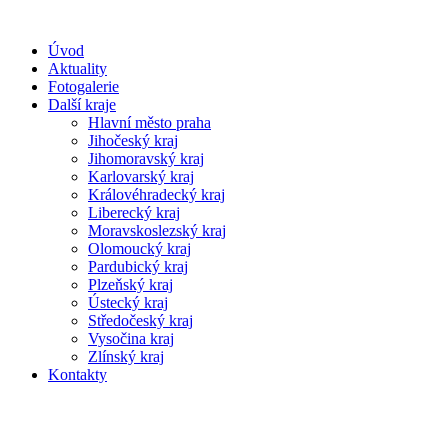
Úvod
Aktuality
Fotogalerie
Další kraje
Hlavní město praha
Jihočeský kraj
Jihomoravský kraj
Karlovarský kraj
Královéhradecký kraj
Liberecký kraj
Moravskoslezský kraj
Olomoucký kraj
Pardubický kraj
Plzeňský kraj
Ústecký kraj
Středočeský kraj
Vysočina kraj
Zlínský kraj
Kontakty