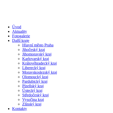
Úvod
Aktuality
Fotogalerie
Další kraje
Hlavní město Praha
Jihočeský kraj
Jihomoravský kraj
Karlovarský kraj
Královéhradecký kraj
Liberecký kraj
Moravskoslezský kraj
Olomoucký kraj
Pardubický kraj
Plzeňský kraj
Ústecký kraj
Středočeský kraj
Vysočina kraj
Zlínský kraj
Kontakty