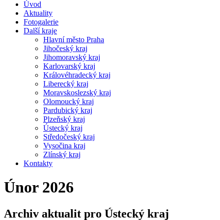
Úvod
Aktuality
Fotogalerie
Další kraje
Hlavní město Praha
Jihočeský kraj
Jihomoravský kraj
Karlovarský kraj
Královéhradecký kraj
Liberecký kraj
Moravskoslezský kraj
Olomoucký kraj
Pardubický kraj
Plzeňský kraj
Ústecký kraj
Středočeský kraj
Vysočina kraj
Zlínský kraj
Kontakty
Únor 2026
Archiv aktualit pro Ústecký kraj