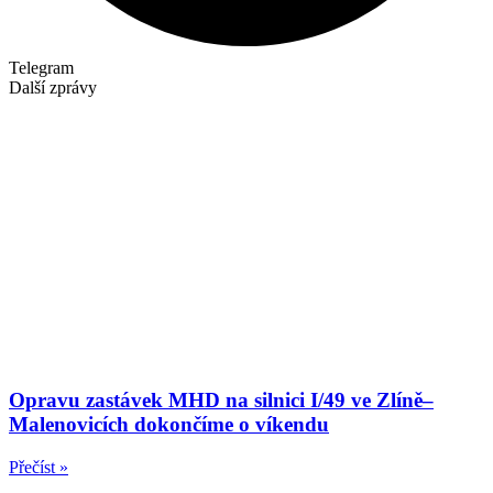
Telegram
Další zprávy
Opravu zastávek MHD na silnici I/49 ve Zlíně–
Malenovicích dokončíme o víkendu
Přečíst »