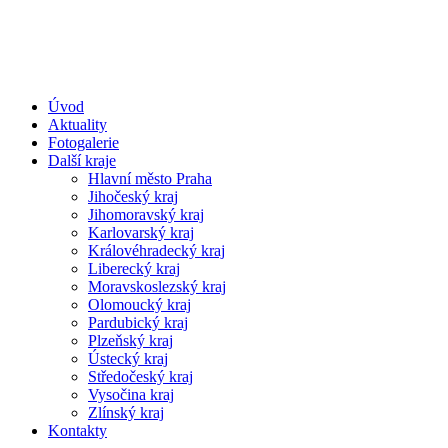
Úvod
Aktuality
Fotogalerie
Další kraje
Hlavní město Praha
Jihočeský kraj
Jihomoravský kraj
Karlovarský kraj
Královéhradecký kraj
Liberecký kraj
Moravskoslezský kraj
Olomoucký kraj
Pardubický kraj
Plzeňský kraj
Ústecký kraj
Středočeský kraj
Vysočina kraj
Zlínský kraj
Kontakty