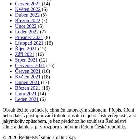
Červen 2022
(14)
Květen 2022
(6)
Duben 2022
(5)
Březen 2022
(7)
Únor 2022
(6)
Leden 2022
(7)
Prosinec 2021
(8)
Listopad 2021
(16)
Říjen 2021
(15)
Září 2021
(16)
Srpen 2021
(12)
Červenec 2021
(15)
Červen 2021
(16)
Květen 2021
(18)
Duben 2021
(17)
Březen 2021
(16)
Únor 2021
(14)
Leden 2021
(6)
Obsah těchto stránek je chráněn autorským zákonem. Přepis, šíření
nebo další zpřístupňování tohoto obsahu či jeho části veřejnosti, a to
jakýmkoliv způsobem, je bez předchozího souhlasu Ředitelství
silnic a dálnic s. p. v rozporu s právním řádem České republiky.
©
2026
Ředitelství silnic a dálnic s.p.