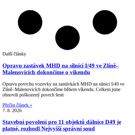
Další články
Opravu zastávek MHD na silnici I/49 ve Zlíně–
Malenovicích dokončíme o víkendu
Opravu povrchu vozovky na zastávkách MHD na silnici I/49 ve
Zlíně–Malenovicích dokončíme během víkendu. Celkem jsme
obnovili poškozený povrch šesti
Přečíst článek »
7. 8. 2026
Stavební povolení pro 11 objektů dálnice D49 je
platné, rozhodl Nejvyšší správní soud