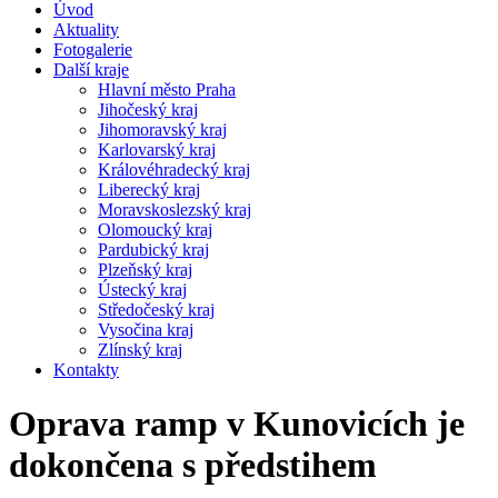
Úvod
Aktuality
Fotogalerie
Další kraje
Hlavní město Praha
Jihočeský kraj
Jihomoravský kraj
Karlovarský kraj
Královéhradecký kraj
Liberecký kraj
Moravskoslezský kraj
Olomoucký kraj
Pardubický kraj
Plzeňský kraj
Ústecký kraj
Středočeský kraj
Vysočina kraj
Zlínský kraj
Kontakty
Oprava ramp v Kunovicích je
dokončena s předstihem