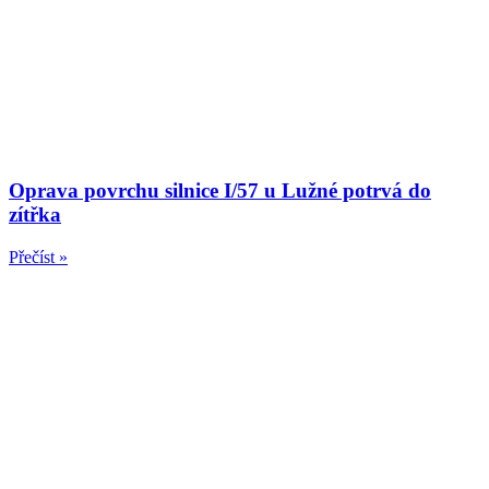
Oprava povrchu silnice I/57 u Lužné potrvá do
zítřka
Přečíst »