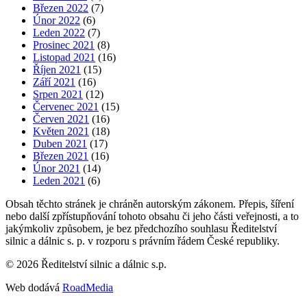
Březen 2022
(7)
Únor 2022
(6)
Leden 2022
(7)
Prosinec 2021
(8)
Listopad 2021
(16)
Říjen 2021
(15)
Září 2021
(16)
Srpen 2021
(12)
Červenec 2021
(15)
Červen 2021
(16)
Květen 2021
(18)
Duben 2021
(17)
Březen 2021
(16)
Únor 2021
(14)
Leden 2021
(6)
Obsah těchto stránek je chráněn autorským zákonem. Přepis, šíření
nebo další zpřístupňování tohoto obsahu či jeho části veřejnosti, a to
jakýmkoliv způsobem, je bez předchozího souhlasu Ředitelství
silnic a dálnic s. p. v rozporu s právním řádem České republiky.
©
2026
Ředitelství silnic a dálnic s.p.
Web dodává
RoadMedia