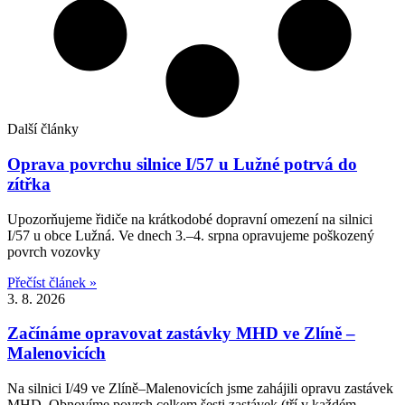
Další články
Oprava povrchu silnice I/57 u Lužné potrvá do
zítřka
Upozorňujeme řidiče na krátkodobé dopravní omezení na silnici
I/57 u obce Lužná. Ve dnech 3.–4. srpna opravujeme poškozený
povrch vozovky
Přečíst článek »
3. 8. 2026
Začínáme opravovat zastávky MHD ve Zlíně –
Malenovicích
Na silnici I/49 ve Zlíně–Malenovicích jsme zahájili opravu zastávek
MHD. Obnovíme povrch celkem šesti zastávek (tří v každém