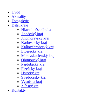
Úvod
Aktuality
Fotogalerie
Další kraje
Hlavní město Praha
Jihočeský kraj
Jihomoravský kraj
Karlovarský kraj
Královéhradecký kraj
Liberecký kraj
Moravskoslezský kraj
Olomoucký kraj
Pardubický kraj
Plzeňský kraj
Ústecký kraj
Středočeský kraj
Vysočina kraj
Zlínský kraj
Kontakty