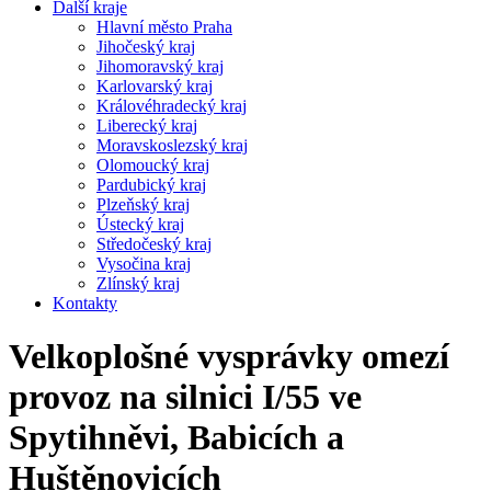
Další kraje
Hlavní město Praha
Jihočeský kraj
Jihomoravský kraj
Karlovarský kraj
Královéhradecký kraj
Liberecký kraj
Moravskoslezský kraj
Olomoucký kraj
Pardubický kraj
Plzeňský kraj
Ústecký kraj
Středočeský kraj
Vysočina kraj
Zlínský kraj
Kontakty
Velkoplošné vysprávky omezí
provoz na silnici I/55 ve
Spytihněvi, Babicích a
Huštěnovicích