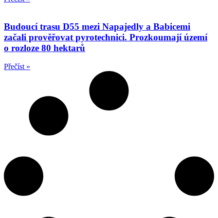
Budoucí trasu D55 mezi Napajedly a Babicemi
začali prověřovat pyrotechnici. Prozkoumají území
o rozloze 80 hektarů
Přečíst »