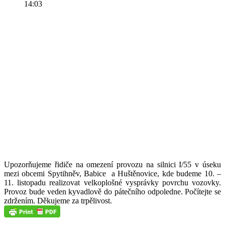
14:03
Upozorňujeme řidiče na omezení provozu na silnici I/55 v úseku
mezi obcemi Spytihněv,
Babice
a Huštěnovice, kde budeme 10. –
11. listopadu realizovat velkoplošné vysprávky povrchu vozovky.
Provoz bude veden kyvadlově do pátečního odpoledne. Počítejte se
zdržením. Děkujeme za trpělivost.