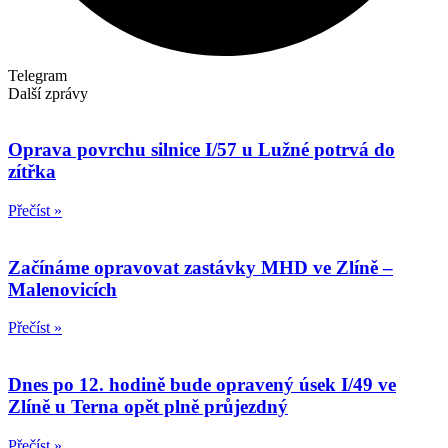
Telegram
Další zprávy
Oprava povrchu silnice I/57 u Lužné potrvá do
zítřka
Přečíst »
Začínáme opravovat zastávky MHD ve Zlíně –
Malenovicích
Přečíst »
Dnes po 12. hodině bude opravený úsek I/49 ve
Zlíně u Terna opět plně průjezdný
Přečíst »