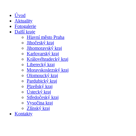
Úvod
Aktuality
Fotogalerie
Další kraje
Hlavní město Praha
Jihočeský kraj
Jihomoravský kraj
Karlovarský kraj
Královéhradecký kraj
Liberecký kraj
Moravskoslezský kraj
Olomoucký kraj
Pardubický kraj
Plzeňský kraj
Ústecký kraj
Středočeský kraj
Vysočina kraj
Zlínský kraj
Kontakty