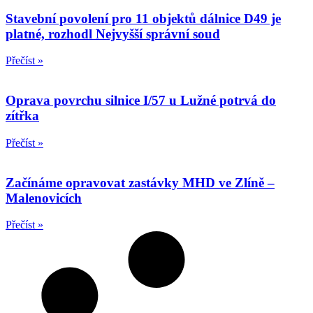
Stavební povolení pro 11 objektů dálnice D49 je
platné, rozhodl Nejvyšší správní soud
Přečíst »
Oprava povrchu silnice I/57 u Lužné potrvá do
zítřka
Přečíst »
Začínáme opravovat zastávky MHD ve Zlíně –
Malenovicích
Přečíst »