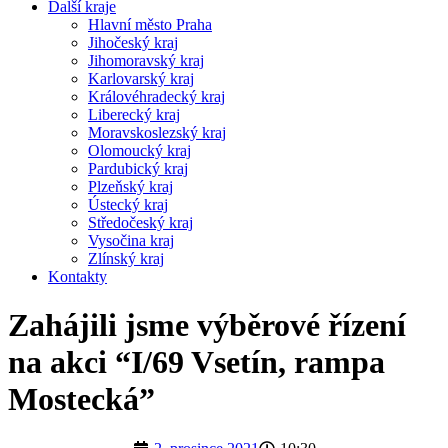
Další kraje
Hlavní město Praha
Jihočeský kraj
Jihomoravský kraj
Karlovarský kraj
Královéhradecký kraj
Liberecký kraj
Moravskoslezský kraj
Olomoucký kraj
Pardubický kraj
Plzeňský kraj
Ústecký kraj
Středočeský kraj
Vysočina kraj
Zlínský kraj
Kontakty
Zahájili jsme výběrové řízení
na akci “I/69 Vsetín, rampa
Mostecká”