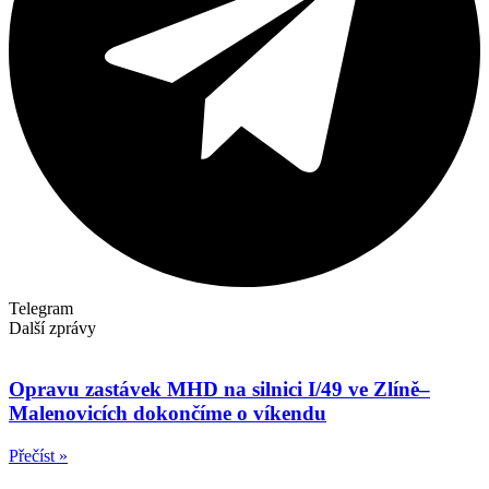
Telegram
Další zprávy
Opravu zastávek MHD na silnici I/49 ve Zlíně–
Malenovicích dokončíme o víkendu
Přečíst »