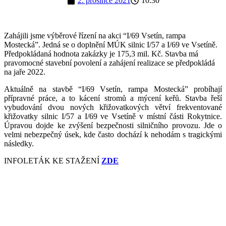
2. prosince 2021
10:30
Zahájili jsme výběrové řízení na akci “I/69 Vsetín, rampa
Mostecká”. Jedná se o doplnění MÚK silnic I/57 a I/69 ve Vsetíně.
Předpokládaná hodnota zakázky je 175,3 mil. Kč. Stavba má
pravomocné stavební povolení a zahájení realizace se předpokládá
na jaře 2022.
Aktuálně na stavbě “I/69 Vsetín, rampa Mostecká” probíhají
přípravné práce, a to kácení stromů a mýcení keřů. Stavba řeší
vybudování dvou nových křižovatkových větví frekventované
křižovatky silnic I/57 a I/69 ve Vsetíně v místní části Rokytnice.
Úpravou dojde ke zvýšení bezpečnosti silničního provozu. Jde o
velmi nebezpečný úsek, kde často dochází k nehodám s tragickými
následky.
INFOLETÁK KE STAŽENÍ
ZDE