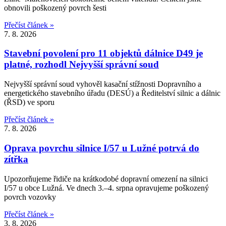
obnovili poškozený povrch šesti
Přečíst článek »
7. 8. 2026
Stavební povolení pro 11 objektů dálnice D49 je
platné, rozhodl Nejvyšší správní soud
Nejvyšší správní soud vyhověl kasační stížnosti Dopravního a
energetického stavebního úřadu (DESÚ) a Ředitelství silnic a dálnic
(ŘSD) ve sporu
Přečíst článek »
7. 8. 2026
Oprava povrchu silnice I/57 u Lužné potrvá do
zítřka
Upozorňujeme řidiče na krátkodobé dopravní omezení na silnici
I/57 u obce Lužná. Ve dnech 3.–4. srpna opravujeme poškozený
povrch vozovky
Přečíst článek »
3. 8. 2026