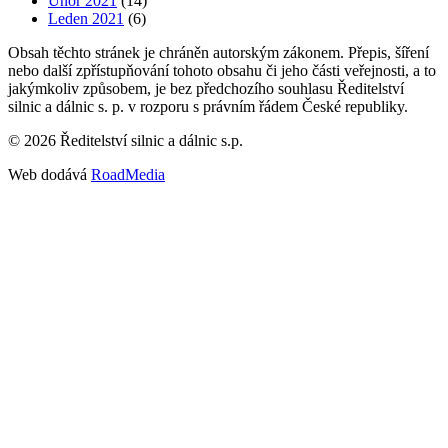
Únor 2021
(14)
Leden 2021
(6)
Obsah těchto stránek je chráněn autorským zákonem. Přepis, šíření
nebo další zpřístupňování tohoto obsahu či jeho části veřejnosti, a to
jakýmkoliv způsobem, je bez předchozího souhlasu Ředitelství
silnic a dálnic s. p. v rozporu s právním řádem České republiky.
©
2026
Ředitelství silnic a dálnic s.p.
Web dodává
RoadMedia