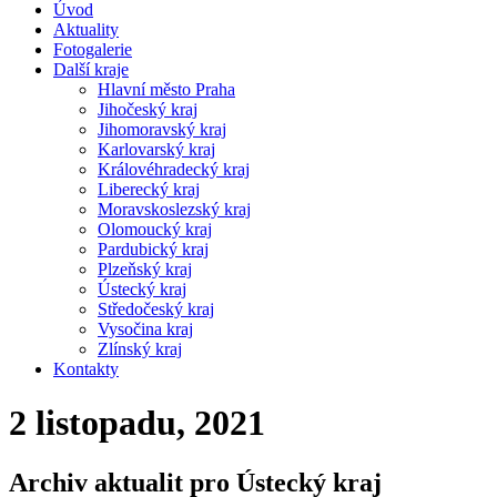
Úvod
Aktuality
Fotogalerie
Další kraje
Hlavní město Praha
Jihočeský kraj
Jihomoravský kraj
Karlovarský kraj
Královéhradecký kraj
Liberecký kraj
Moravskoslezský kraj
Olomoucký kraj
Pardubický kraj
Plzeňský kraj
Ústecký kraj
Středočeský kraj
Vysočina kraj
Zlínský kraj
Kontakty
2 listopadu, 2021
Archiv aktualit pro Ústecký kraj