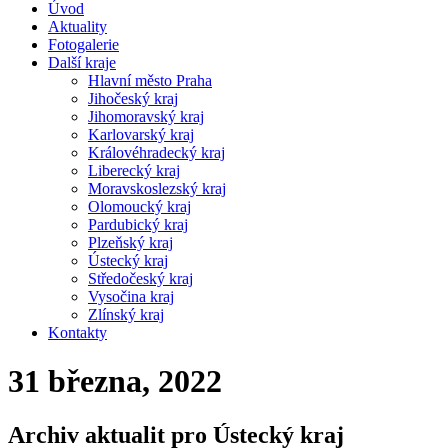
Úvod
Aktuality
Fotogalerie
Další kraje
Hlavní město Praha
Jihočeský kraj
Jihomoravský kraj
Karlovarský kraj
Královéhradecký kraj
Liberecký kraj
Moravskoslezský kraj
Olomoucký kraj
Pardubický kraj
Plzeňský kraj
Ústecký kraj
Středočeský kraj
Vysočina kraj
Zlínský kraj
Kontakty
31 března, 2022
Archiv aktualit pro Ústecký kraj