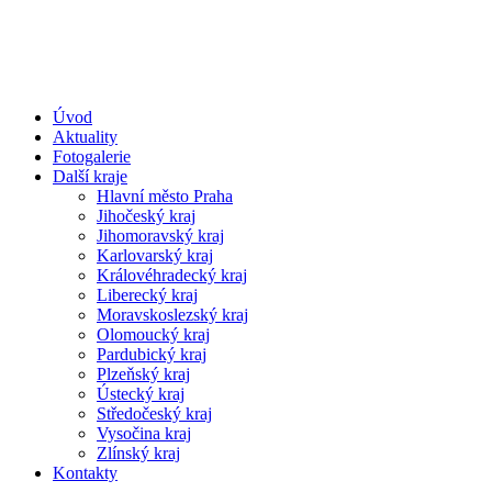
Úvod
Aktuality
Fotogalerie
Další kraje
Hlavní město Praha
Jihočeský kraj
Jihomoravský kraj
Karlovarský kraj
Královéhradecký kraj
Liberecký kraj
Moravskoslezský kraj
Olomoucký kraj
Pardubický kraj
Plzeňský kraj
Ústecký kraj
Středočeský kraj
Vysočina kraj
Zlínský kraj
Kontakty