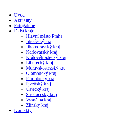
Úvod
Aktuality
Fotogalerie
Další kraje
Hlavní město Praha
Jihočeský kraj
Jihomoravský kraj
Karlovarský kraj
Královéhradecký kraj
Liberecký kraj
Moravskoslezský kraj
Olomoucký kraj
Pardubický kraj
Plzeňský kraj
Ústecký kraj
Středočeský kraj
Vysočina kraj
Zlínský kraj
Kontakty