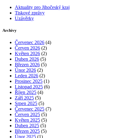
Aktuality pro Jihočeský kraj
Tiskové zprávy
Uzávěrky
Archivy
Červenec 2026
(4)
Červen 2026
(2)
Květen 2026
(2)
Duben 2026
(5)
Březen 2026
(5)
Únor 2026
(2)
Leden 2026
(2)
Prosinec 2025
(1)
Listopad 2025
(6)
Říjen 2025
(4)
Září 2025
(5)
Srpen 2025
(5)
Červenec 2025
(7)
Červen 2025
(5)
Květen 2025
(5)
Duben 2025
(5)
Březen 2025
(5)
Únor 2025
(1)