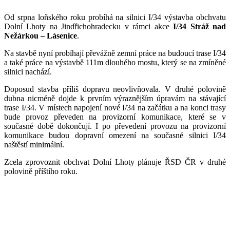
Od srpna loňského roku probíhá na silnici I/34 výstavba obchvatu
Dolní Lhoty na Jindřichohradecku v rámci akce
I/34 Stráž nad
Nežárkou – Lásenice
.
Na stavbě nyní probíhají převážně zemní práce na budoucí trase I/34
a také práce na výstavbě 111m dlouhého mostu, který se na zmíněné
silnici nachází.
Doposud stavba příliš dopravu neovlivňovala. V druhé polovině
dubna nicméně dojde k prvním výraznějším úpravám na stávající
trase I/34. V místech napojení nové I/34 na začátku a na konci trasy
bude provoz převeden na provizorní komunikace, které se v
současné době dokončují. I po převedení provozu na provizorní
komunikace budou dopravní omezení na současné silnici I/34
naštěstí minimální.
Zcela zprovoznit obchvat Dolní Lhoty plánuje ŘSD ČR v druhé
polovině příštího roku.