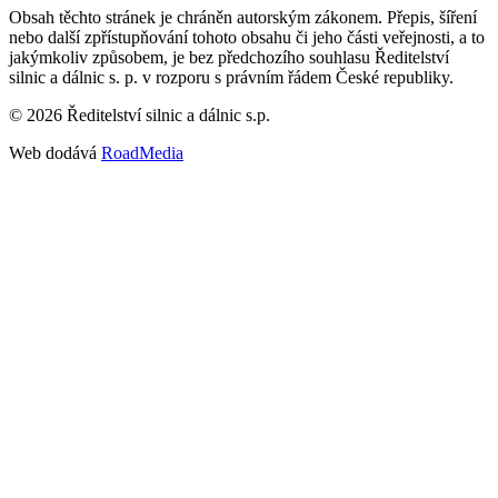
Obsah těchto stránek je chráněn autorským zákonem. Přepis, šíření
nebo další zpřístupňování tohoto obsahu či jeho části veřejnosti, a to
jakýmkoliv způsobem, je bez předchozího souhlasu Ředitelství
silnic a dálnic s. p. v rozporu s právním řádem České republiky.
©
2026
Ředitelství silnic a dálnic s.p.
Web dodává
RoadMedia