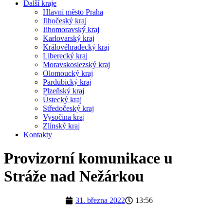
Další kraje
Hlavní město Praha
Jihočeský kraj
Jihomoravský kraj
Karlovarský kraj
Královéhradecký kraj
Liberecký kraj
Moravskoslezský kraj
Olomoucký kraj
Pardubický kraj
Plzeňský kraj
Ústecký kraj
Středočeský kraj
Vysočina kraj
Zlínský kraj
Kontakty
Provizorní komunikace u
Stráže nad Nežárkou
31. března 2022
13:56