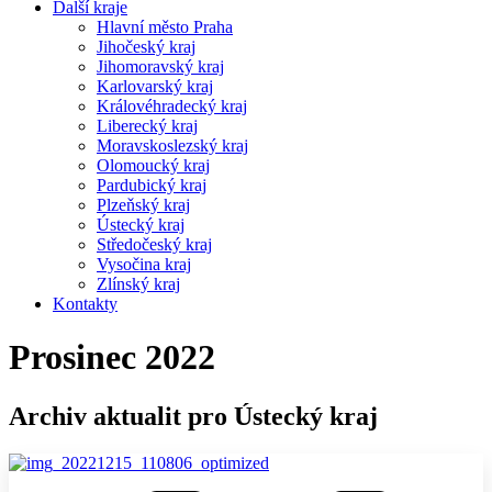
Další kraje
Hlavní město Praha
Jihočeský kraj
Jihomoravský kraj
Karlovarský kraj
Královéhradecký kraj
Liberecký kraj
Moravskoslezský kraj
Olomoucký kraj
Pardubický kraj
Plzeňský kraj
Ústecký kraj
Středočeský kraj
Vysočina kraj
Zlínský kraj
Kontakty
Prosinec 2022
Archiv aktualit pro Ústecký kraj