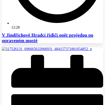
12:28
V Jindřichově Hradci řidiči opět projedou po
opraveném mostě