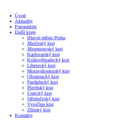
Úvod
Aktuality
Fotogalerie
Další kraje
Hlavní město Praha
Jihočeský kraj
Jihomoravský kraj
Karlovarský kraj
Královéhradecký kraj
Liberecký kraj
Moravskoslezský kraj
Olomoucký kraj
Pardubický kraj
Plzeňský kraj
Ústecký kraj
Středočeský kraj
Vysočina kraj
Zlínský kraj
Kontakty