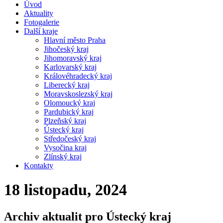
Úvod
Aktuality
Fotogalerie
Další kraje
Hlavní město Praha
Jihočeský kraj
Jihomoravský kraj
Karlovarský kraj
Královéhradecký kraj
Liberecký kraj
Moravskoslezský kraj
Olomoucký kraj
Pardubický kraj
Plzeňský kraj
Ústecký kraj
Středočeský kraj
Vysočina kraj
Zlínský kraj
Kontakty
18 listopadu, 2024
Archiv aktualit pro Ústecký kraj