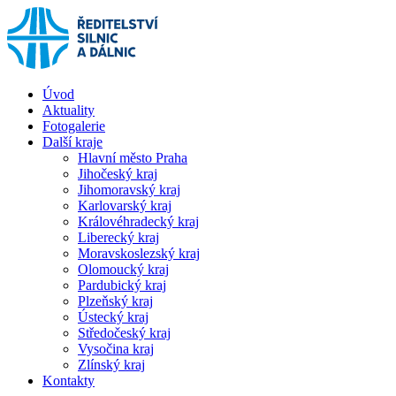
Úvod
Aktuality
Fotogalerie
Další kraje
Hlavní město Praha
Jihočeský kraj
Jihomoravský kraj
Karlovarský kraj
Královéhradecký kraj
Liberecký kraj
Moravskoslezský kraj
Olomoucký kraj
Pardubický kraj
Plzeňský kraj
Ústecký kraj
Středočeský kraj
Vysočina kraj
Zlínský kraj
Kontakty