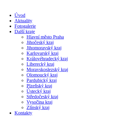
Úvod
Aktuality
Fotogalerie
Další kraje
Hlavní město Praha
Jihočeský kraj
Jihomoravský kraj
Karlovarský kraj
Královéhradecký kraj
Liberecký kraj
Moravskoslezský kraj
Olomoucký kraj
Pardubický kraj
Plzeňský kraj
Ústecký kraj
Středočeský kraj
Vysočina kraj
Zlínský kraj
Kontakty