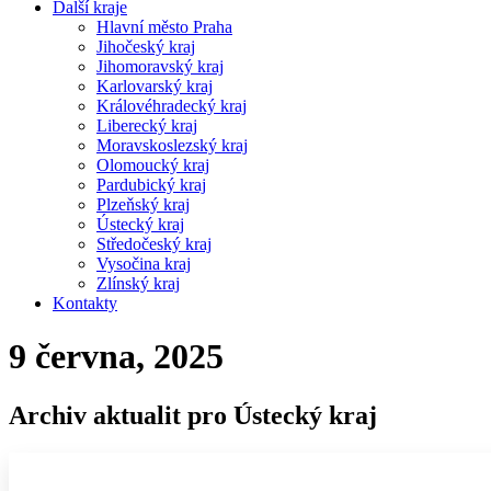
Další kraje
Hlavní město Praha
Jihočeský kraj
Jihomoravský kraj
Karlovarský kraj
Královéhradecký kraj
Liberecký kraj
Moravskoslezský kraj
Olomoucký kraj
Pardubický kraj
Plzeňský kraj
Ústecký kraj
Středočeský kraj
Vysočina kraj
Zlínský kraj
Kontakty
9 června, 2025
Archiv aktualit pro Ústecký kraj