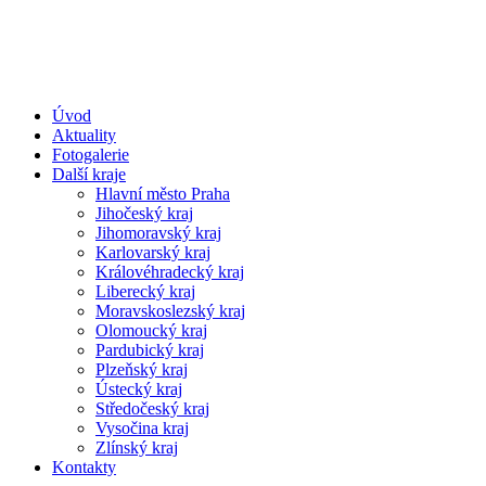
Úvod
Aktuality
Fotogalerie
Další kraje
Hlavní město Praha
Jihočeský kraj
Jihomoravský kraj
Karlovarský kraj
Královéhradecký kraj
Liberecký kraj
Moravskoslezský kraj
Olomoucký kraj
Pardubický kraj
Plzeňský kraj
Ústecký kraj
Středočeský kraj
Vysočina kraj
Zlínský kraj
Kontakty