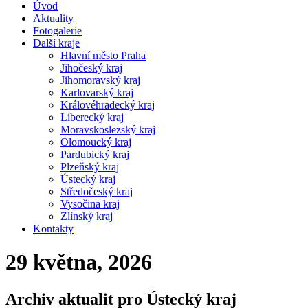
Úvod
Aktuality
Fotogalerie
Další kraje
Hlavní město Praha
Jihočeský kraj
Jihomoravský kraj
Karlovarský kraj
Královéhradecký kraj
Liberecký kraj
Moravskoslezský kraj
Olomoucký kraj
Pardubický kraj
Plzeňský kraj
Ústecký kraj
Středočeský kraj
Vysočina kraj
Zlínský kraj
Kontakty
29 května, 2026
Archiv aktualit pro Ústecký kraj