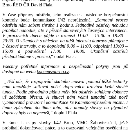
Brno ŘSD ČR David Fiala.
V čase přípravy odstřelu, jeho realizace a následné bezpečnostní
kontroly bude komunikace I/42 neprůjezdná. „
Samotný proces
odstřelu nám zabere zhruba 1 hodinu. Jednotlivé odstřely nebudou
probíhat nahodile, ale v přesně stanovených časových intervalech.
V pracovních dnech půjde o rozmezí 11:00 – 13:00 a 18:30 –
20:30. O víkendech s ohledem na nižší intenzitu dopravy plánujeme
3 časové intervaly, a to dopolední 9:00 – 11:00, odpolední 13:00 –
15:00 a podvečerní 17:00 – 19:00. Ukončení odstřelů
předpokládáme v prosinci
,“ dodal Fiala.
Všechny potřebné informace a bezpečnostní pokyny jsou již
dostupné na webu
kopemezabrno.cz
.
„Těší nás, že rozpojování skalního masivu pomocí těžké techniky
nám umožňuje snižovat počet dopravních uzavírek kvůli stavbě
tunelu. Podle původního plánu měly být odstřely zahájeny dokonce
už začátkem března. A situaci nám velmi usnadní také nově
vybudovaná provizorní komunikace ke Kamenomlýnskému mostu. I
tímto způsobem docílíme toho, aby dopady stavby na plynulost
dopravy byly co nejmenší,“
doplnil Fiala.
V rámci I. etapy stavby I/42 Brno, VMO Žabovřeská I, ještě
probíhají dokončovací práce, a to osazování veřejného osvětlení na