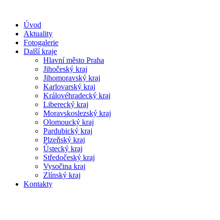
Úvod
Aktuality
Fotogalerie
Další kraje
Hlavní město Praha
Jihočeský kraj
Jihomoravský kraj
Karlovarský kraj
Královéhradecký kraj
Liberecký kraj
Moravskoslezský kraj
Olomoucký kraj
Pardubický kraj
Plzeňský kraj
Ústecký kraj
Středočeský kraj
Vysočina kraj
Zlínský kraj
Kontakty