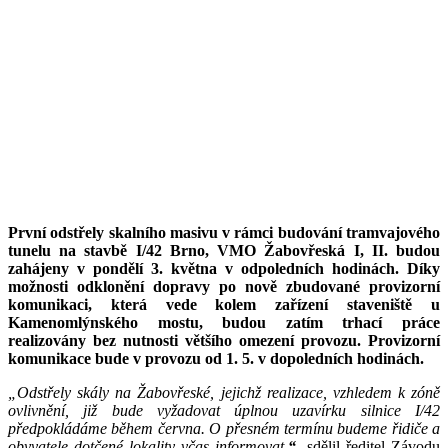
První odstřely skalního masivu v rámci budování tramvajového
tunelu na stavbě I/42 Brno, VMO Žabovřeská I, II. budou
zahájeny v pondělí 3. května v odpoledních hodinách. Díky
možnosti odklonění dopravy po nově zbudované provizorní
komunikaci, která vede kolem zařízení staveniště u
Kamenomlýnského mostu, budou zatím trhací práce
realizovány bez nutnosti většího omezení provozu. Provizorní
komunikace bude v provozu od 1. 5. v dopoledních hodinách.
„Odstřely skály na Žabovřeské, jejichž realizace, vzhledem k zóně
ovlivnění, již bude vyžadovat úplnou uzavírku silnice I/42
předpokládáme během června. O přesném termínu budeme řidiče a
obyvatele dotčené lokality včas informovat
,“
sdělil ředitel Závodu