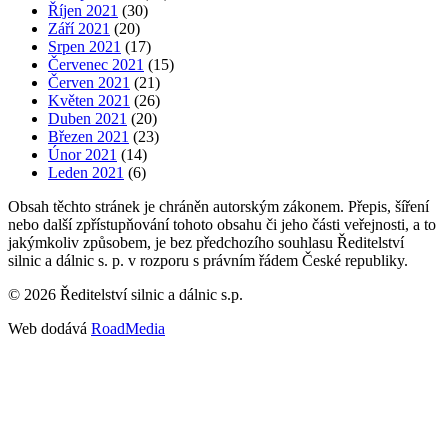
Říjen 2021
(30)
Září 2021
(20)
Srpen 2021
(17)
Červenec 2021
(15)
Červen 2021
(21)
Květen 2021
(26)
Duben 2021
(20)
Březen 2021
(23)
Únor 2021
(14)
Leden 2021
(6)
Obsah těchto stránek je chráněn autorským zákonem. Přepis, šíření
nebo další zpřístupňování tohoto obsahu či jeho části veřejnosti, a to
jakýmkoliv způsobem, je bez předchozího souhlasu Ředitelství
silnic a dálnic s. p. v rozporu s právním řádem České republiky.
©
2026
Ředitelství silnic a dálnic s.p.
Web dodává
RoadMedia