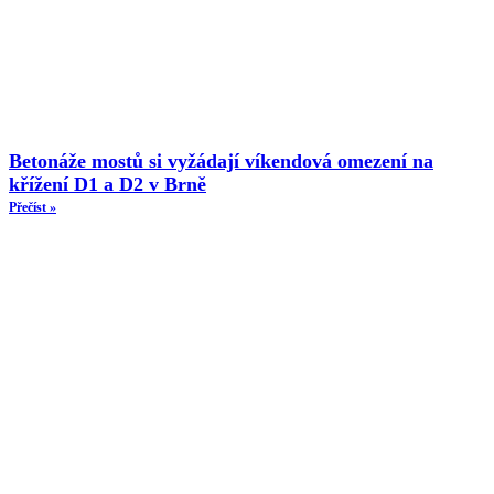
Betonáže mostů si vyžádají víkendová omezení na
křížení D1 a D2 v Brně
Přečíst »