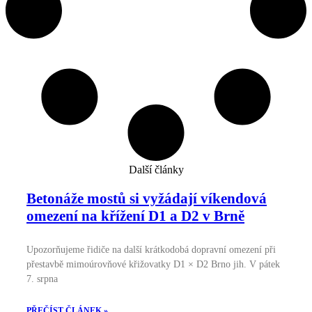
Další články
Betonáže mostů si vyžádají víkendová
omezení na křížení D1 a D2 v Brně
Upozorňujeme řidiče na další krátkodobá dopravní omezení při
přestavbě mimoúrovňové křižovatky D1 × D2 Brno jih. V pátek
7. srpna
PŘEČÍST ČLÁNEK »