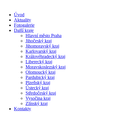
Úvod
Aktuality
Fotogalerie
Další kraje
Hlavní město Praha
Jihočeský kraj
Jihomoravský kraj
Karlovarský kraj
Královéhradecký kraj
Liberecký kraj
Moravskoslezský kraj
Olomoucký kraj
Pardubický kraj
Plzeňský kraj
Ústecký kraj
Středočeský kraj
Vysočina kraj
Zlínský kraj
Kontakty