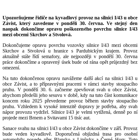
Upozorňujeme řidiče na kyvadlový provoz na silnici I/43 u obce
Závist, který zavedeme v pondělí 30. června. Ve stejný den
naopak dokončíme opravu poškozeného povrchu silnice I/43
mezi obcemi Skrchov a Stvolová.
Dokončujeme opravu povrchu vozovky silnice I/43 mezi obcemi
Skrchov a Stvolová u hranice s Pardubickým krajem. Provoz
aktuálně stále řídí semafory, ale nejpozději v pondělí 30. června
práce dokončíme a opravený úsek bude od rána opět průjezdný bez
omezení.
Na tuto dokončenou opravu navážeme další akcí na silnici I/43 u
obce Závist, a to přípravnými pracemi v rámci stavby stoupacího
pruhu. V pondělí 30. 6. začneme zpevňovat svah u obce Závist,
abychom předešli jeho sesuvu v době, kdy na tuto část komunikace
koncem roku 2025 převedeme provoz během stavby stoupacího
pruhu. Vzhledem k vysoké intenzitě dopravy je potřeba, aby svah
nápor provozu vydržel. Silnice I/43 je velmi vytížená, denně po ní
projede mezi Brnem a Svitavami 15 tisíc aut.
Sanace svahu na silnici I/43 u obce Závist dokončíme v září. Provoz
bude veden kyvadlově. Doporučená objízdná trasa pro osobní
automobily povede přes Blansko z Lipůvky a Černé Hory. Tuto