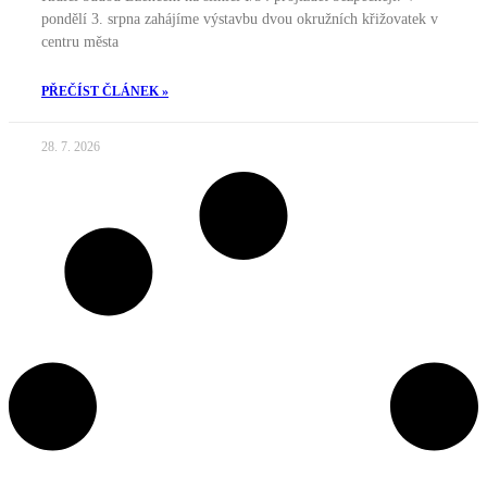
pondělí 3. srpna zahájíme výstavbu dvou okružních křižovatek v
centru města
PŘEČÍST ČLÁNEK »
28. 7. 2026