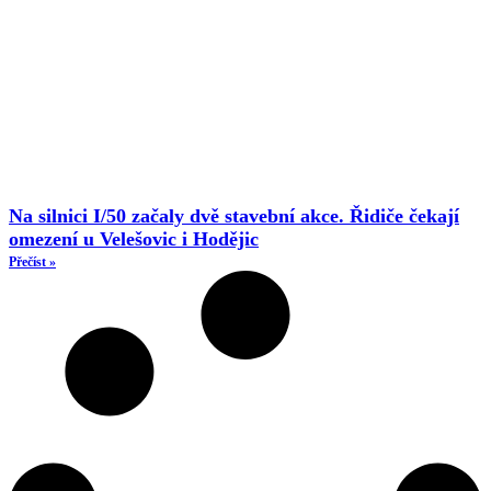
Na silnici I/50 začaly dvě stavební akce. Řidiče čekají
omezení u Velešovic i Hodějic
Přečíst »