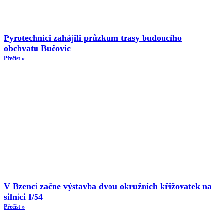
Pyrotechnici zahájili průzkum trasy budoucího
obchvatu Bučovic
Přečíst »
V Bzenci začne výstavba dvou okružních křižovatek na
silnici I/54
Přečíst »