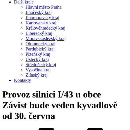
Další kraje
Hlavní město Praha
Jihočeský kraj
Jihomoravský kraj
Karlovarský kraj
Královéhradecký kraj
Liberecký kraj
Moravskoslezský kraj
Olomoucký kraj
Pardubický kraj
Plzeňský kraj
Ústecký kraj
Středočeský kraj
Vysočina kraj
Zlínský kraj
Kontakty
Provoz silnici I/43 u obce
Závist bude veden kyvadlově
od 30. června