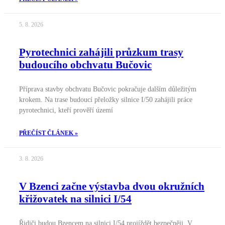
5. 8. 2026
Pyrotechnici zahájili průzkum trasy
budoucího obchvatu Bučovic
Příprava stavby obchvatu Bučovic pokračuje dalším důležitým
krokem. Na trase budoucí přeložky silnice I/50 zahájili práce
pyrotechnici, kteří prověří území
PŘEČÍST ČLÁNEK »
3. 8. 2026
V Bzenci začne výstavba dvou okružních
křižovatek na silnici I/54
Řidiči budou Bzencem na silnici I/54 projíždět bezpečněji. V