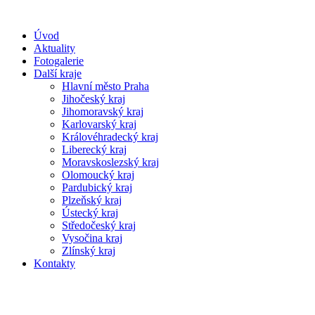
Úvod
Aktuality
Fotogalerie
Další kraje
Hlavní město Praha
Jihočeský kraj
Jihomoravský kraj
Karlovarský kraj
Královéhradecký kraj
Liberecký kraj
Moravskoslezský kraj
Olomoucký kraj
Pardubický kraj
Plzeňský kraj
Ústecký kraj
Středočeský kraj
Vysočina kraj
Zlínský kraj
Kontakty