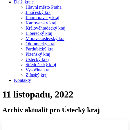
Další kraje
Hlavní město Praha
Jihočeský kraj
Jihomoravský kraj
Karlovarský kraj
Královéhradecký kraj
Liberecký kraj
Moravskoslezský kraj
Olomoucký kraj
Pardubický kraj
Plzeňský kraj
Ústecký kraj
Středočeský kraj
Vysočina kraj
Zlínský kraj
Kontakty
11 listopadu, 2022
Archiv aktualit pro Ústecký kraj