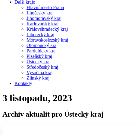
Další kraje
Hlavní město Praha
Jihočeský kraj
Jihomoravský kraj
Karlovarský kraj
Královéhradecký kraj
Liberecký kraj
Moravskoslezský kraj
Olomoucký kraj
Pardubický kraj
Plzeňský kraj
Ústecký kraj
Středočeský kraj
Vysočina kraj
Zlínský kraj
Kontakty
3 listopadu, 2023
Archiv aktualit pro Ústecký kraj