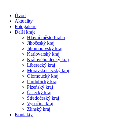
Úvod
Aktuality
Fotogalerie
Další kraje
Hlavní město Praha
Jihočeský kraj
Jihomoravský kraj
Karlovarský kraj
Královéhradecký kraj
Liberecký kraj
Moravskoslezský kraj
Olomoucký kraj
Pardubický kraj
Plzeňský kraj
Ústecký kraj
Středočeský kraj
Vysočina kraj
Zlínský kraj
Kontakty