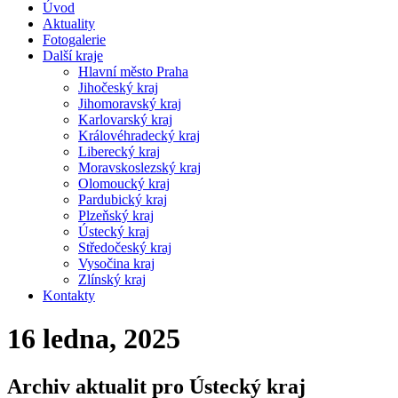
Úvod
Aktuality
Fotogalerie
Další kraje
Hlavní město Praha
Jihočeský kraj
Jihomoravský kraj
Karlovarský kraj
Královéhradecký kraj
Liberecký kraj
Moravskoslezský kraj
Olomoucký kraj
Pardubický kraj
Plzeňský kraj
Ústecký kraj
Středočeský kraj
Vysočina kraj
Zlínský kraj
Kontakty
16 ledna, 2025
Archiv aktualit pro Ústecký kraj