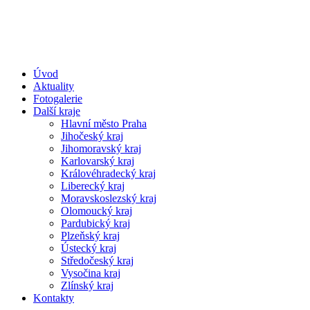
Úvod
Aktuality
Fotogalerie
Další kraje
Hlavní město Praha
Jihočeský kraj
Jihomoravský kraj
Karlovarský kraj
Královéhradecký kraj
Liberecký kraj
Moravskoslezský kraj
Olomoucký kraj
Pardubický kraj
Plzeňský kraj
Ústecký kraj
Středočeský kraj
Vysočina kraj
Zlínský kraj
Kontakty