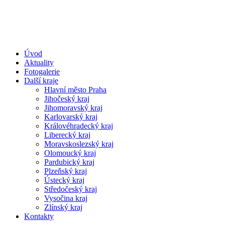
Úvod
Aktuality
Fotogalerie
Další kraje
Hlavní město Praha
Jihočeský kraj
Jihomoravský kraj
Karlovarský kraj
Královéhradecký kraj
Liberecký kraj
Moravskoslezský kraj
Olomoucký kraj
Pardubický kraj
Plzeňský kraj
Ústecký kraj
Středočeský kraj
Vysočina kraj
Zlínský kraj
Kontakty