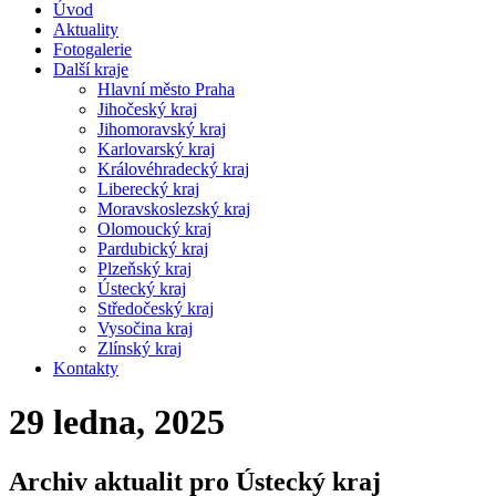
Úvod
Aktuality
Fotogalerie
Další kraje
Hlavní město Praha
Jihočeský kraj
Jihomoravský kraj
Karlovarský kraj
Královéhradecký kraj
Liberecký kraj
Moravskoslezský kraj
Olomoucký kraj
Pardubický kraj
Plzeňský kraj
Ústecký kraj
Středočeský kraj
Vysočina kraj
Zlínský kraj
Kontakty
29 ledna, 2025
Archiv aktualit pro Ústecký kraj