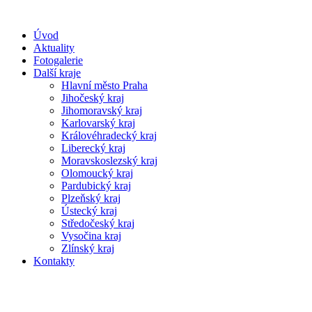
Úvod
Aktuality
Fotogalerie
Další kraje
Hlavní město Praha
Jihočeský kraj
Jihomoravský kraj
Karlovarský kraj
Královéhradecký kraj
Liberecký kraj
Moravskoslezský kraj
Olomoucký kraj
Pardubický kraj
Plzeňský kraj
Ústecký kraj
Středočeský kraj
Vysočina kraj
Zlínský kraj
Kontakty