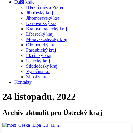
Další kraje
Hlavní město Praha
Jihočeský kraj
Jihomoravský kraj
Karlovarský kraj
Královéhradecký kraj
Liberecký kraj
Moravskoslezský kraj
Olomoucký kraj
Pardubický kraj
Plzeňský kraj
Ústecký kraj
Středočeský kraj
Vysočina kraj
Zlínský kraj
Kontakty
24 listopadu, 2022
Archiv aktualit pro Ústecký kraj