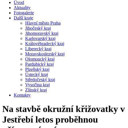
Úvod
Aktuality
Fotogalerie
Další kraje
Hlavní město Praha
Jihočeský kraj
Jihomoravský kraj
Karlovarský kraj
Královéhradecký kraj
Liberecký kraj
Moravskoslezský kraj
Olomoucký kraj
Pardubický kraj
Plzeňský kraj
Ústecký kraj
Středočeský kraj
Vysočina kraj
Zlínský kraj
Kontakty
Na stavbě okružní křižovatky v
Jestřebí letos proběhnou