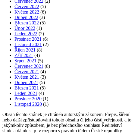
Červenec 2022
(2)
Červen 2022
(5)
Květen 2022
(6)
Duben 2022
(3)
Březen 2022
(5)
Únor 2022
(1)
Leden 2022
(2)
Prosinec 2021
(6)
Listopad 2021
(2)
Říjen 2021
(8)
Září 2021
(4)
Srpen 2021
(5)
Červenec 2021
(8)
Červen 2021
(4)
Květen 2021
(3)
Duben 2021
(5)
Březen 2021
(5)
Leden 2021
(4)
Prosinec 2020
(1)
Listopad 2020
(1)
Obsah těchto stránek je chráněn autorským zákonem. Přepis, šíření
nebo další zpřístupňování tohoto obsahu či jeho části veřejnosti, a to
jakýmkoliv způsobem, je bez předchozího souhlasu Ředitelství
silnic a dálnic s. p. v rozporu s právním řádem České republiky.