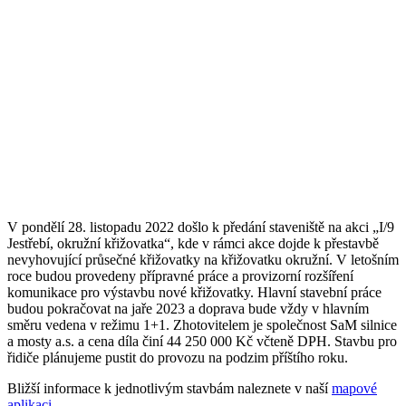
V pondělí 28. listopadu 2022 došlo k předání staveniště na akci „I/9
Jestřebí, okružní křižovatka“, kde v rámci akce dojde k přestavbě
nevyhovující průsečné křižovatky na křižovatku okružní. V letošním
roce budou provedeny přípravné práce a provizorní rozšíření
komunikace pro výstavbu nové křižovatky. Hlavní stavební práce
budou pokračovat na jaře 2023 a doprava bude vždy v hlavním
směru vedena v režimu 1+1. Zhotovitelem je společnost SaM silnice
a mosty a.s. a cena díla činí 44 250 000 Kč včteně DPH. Stavbu pro
řidiče plánujeme pustit do provozu na podzim příštího roku.
Bližší informace k jednotlivým stavbám naleznete v naší
mapové
aplikaci
.