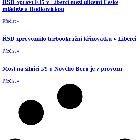
ŘSD opraví I/35 v Liberci mezi ulicemi České
mládeže a Hodkovickou
Přečíst »
ŘSD zprovoznilo turbookružní křižovatku v Liberci
Přečíst »
Most na silnici I/9 u Nového Boru je v provozu
Přečíst »