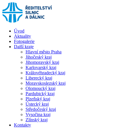
Úvod
Aktuality
Fotogalerie
Další kraje
Hlavní město Praha
Jihočeský kraj
Jihomoravský kraj
Karlovarský kraj
Královéhradecký kraj
Liberecký kraj
Moravskoslezský kraj
Olomoucký kraj
Pardubický kraj
Plzeňský kraj
Ústecký kraj
Středočeský kraj
Vysočina kraj
Zlínský kraj
Kontakty