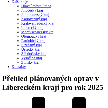
Další kraje
Hlavní město Praha
Jihočeský kraj
Jihomoravský kraj
Karlovarský kraj
Královéhradecký kraj
Liberecký kraj
Moravskoslezský kraj
Olomoucký kraj
Pardubický kraj
Plzeňský kraj
Ústecký kraj
Středočeský kraj
Vysočina kraj
Zlínský kraj
Kontakty
Přehled plánovaných oprav v
Libereckém kraji pro rok 2025