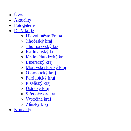
Úvod
Aktuality
Fotogalerie
Další kraje
Hlavní město Praha
Jihočeský kraj
Jihomoravský kraj
Karlovarský kraj
Královéhradecký kraj
Liberecký kraj
Moravskoslezský kraj
Olomoucký kraj
Pardubický kraj
Plzeňský kraj
Ústecký kraj
Středočeský kraj
Vysočina kraj
Zlínský kraj
Kontakty