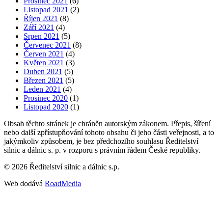
Prosinec 2021
(6)
Listopad 2021
(2)
Říjen 2021
(8)
Září 2021
(4)
Srpen 2021
(5)
Červenec 2021
(8)
Červen 2021
(4)
Květen 2021
(3)
Duben 2021
(5)
Březen 2021
(5)
Leden 2021
(4)
Prosinec 2020
(1)
Listopad 2020
(1)
Obsah těchto stránek je chráněn autorským zákonem. Přepis, šíření
nebo další zpřístupňování tohoto obsahu či jeho části veřejnosti, a to
jakýmkoliv způsobem, je bez předchozího souhlasu Ředitelství
silnic a dálnic s. p. v rozporu s právním řádem České republiky.
©
2026
Ředitelství silnic a dálnic s.p.
Web dodává
RoadMedia