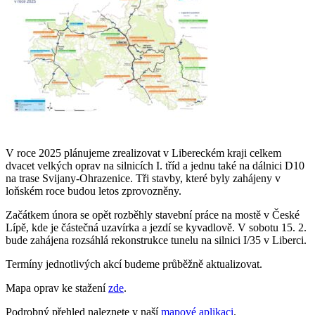
V roce 2025 plánujeme zrealizovat v Libereckém kraji celkem
dvacet velkých oprav na silnicích I. tříd a jednu také na dálnici D10
na trase Svijany-Ohrazenice. Tři stavby, které byly zahájeny v
loňském roce budou letos zprovozněny.
Začátkem února se opět rozběhly stavební práce na mostě v České
Lípě, kde je částečná uzavírka a jezdí se kyvadlově. V sobotu 15. 2.
bude zahájena rozsáhlá rekonstrukce tunelu na silnici I/35 v Liberci.
Termíny jednotlivých akcí budeme průběžně aktualizovat.
Mapa oprav ke stažení
zde
.
Podrobný přehled naleznete v naší
mapové aplikaci
.