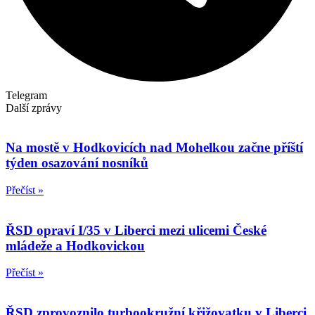
Telegram
Další zprávy
Na mostě v Hodkovicích nad Mohelkou začne příští
týden osazování nosníků
Přečíst »
ŘSD opraví I/35 v Liberci mezi ulicemi České
mládeže a Hodkovickou
Přečíst »
ŘSD zprovoznilo turbookružní křižovatku v Liberci